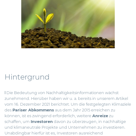
Hintergrund
ǀ Die Bedeutung von Nachhaltigkeitsinformationen wächst
zunehmend. Hierüber haben wir u. a. bereits in unserem
Artikel
vom 16. Dezember 2021
berichtet. Um die festgelegten Klimaziele
des
Pariser Abkommens
aus dem Jahr 2015
erreichen zu
können, ist es zwingend erforderlich, weitere
Anreize
zu
schaffen, um
Investoren
davon zu überzeugen, in nachhaltige
und klimaneutrale Projekte und Unternehmen zu investieren.
Unabdingbar hierfür ist es, Investoren ausreichend