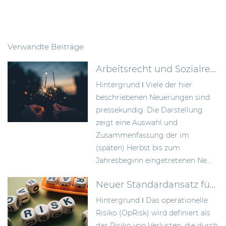
Verwandte Beiträge
Arbeitsrecht und Sozialrecht – mit Neuerungen ins Jahr 2023
Hintergrund ǀ Viele der hier
beschriebenen Neuerungen sind
pressekundig. Die Darstellung
zeigt eine Auswahl und
Zusammenfassung der im
(späten) Herbst bis zum
Jahresbeginn eingetretenen Ne...
Neuer Standardansatz für operationelle Risiken gem. CRR III
Hintergrund ǀ Das operationelle
Risiko (OpRisk) wird definiert als
das Risiko von Verlusten, die durch