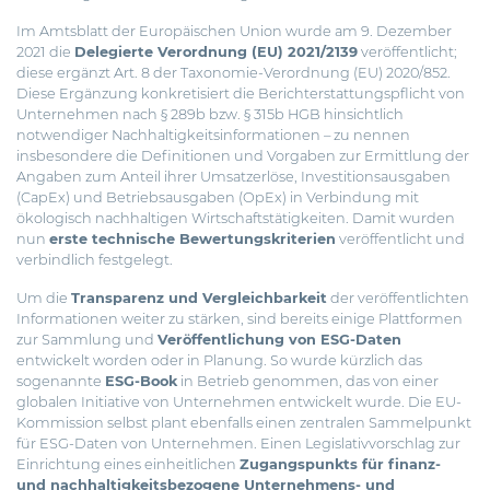
Im Amtsblatt der Europäischen Union wurde am 9. Dezember
2021 die
Delegierte Verordnung (EU) 2021/2139
veröffentlicht;
diese ergänzt Art. 8 der Taxonomie-Verordnung (EU) 2020/852.
Diese Ergänzung konkretisiert die Berichterstattungspflicht von
Unternehmen nach § 289b bzw. § 315b HGB hinsichtlich
notwendiger Nachhaltigkeitsinformationen – zu nennen
insbesondere die Definitionen und Vorgaben zur Ermittlung der
Angaben zum Anteil ihrer Umsatzerlöse, Investitionsausgaben
(CapEx) und Betriebsausgaben (OpEx) in Verbindung mit
ökologisch nachhaltigen Wirtschaftstätigkeiten. Damit wurden
nun
erste technische Bewertungskriterien
veröffentlicht und
verbindlich festgelegt.
Um die
Transparenz und Vergleichbarkeit
der veröffentlichten
Informationen weiter zu stärken, sind bereits einige Plattformen
zur Sammlung und
Veröffentlichung von ESG-Daten
entwickelt worden oder in Planung. So wurde kürzlich das
sogenannte
ESG-Book
in Betrieb genommen, das von einer
globalen Initiative von Unternehmen entwickelt wurde. Die EU-
Kommission selbst plant ebenfalls einen zentralen Sammelpunkt
für ESG-Daten von Unternehmen. Einen Legislativvorschlag zur
Einrichtung eines einheitlichen
Zugangspunkts für finanz-
und nachhaltigkeitsbezogene Unternehmens- und