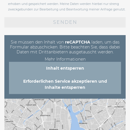
erhoben und gespeichert werden. Meine Daten werden hierbei nur streng
zweckgebunden zur Bearbeitung und Beantwortung meiner Anfrage genutzt.
Bitte
lasse
dieses
Feld
leer.
Sie müssen den Inhalt von
reCAPTCHA
laden, um das
Formular abzuschicken. Bitte beachten Sie, dass dabei
Daten mit Drittanbietern ausgetauscht werden.
Mehr Informationen
Inhalt entsperren
Erforderlichen Service akzeptieren und
Inhalte entsperren