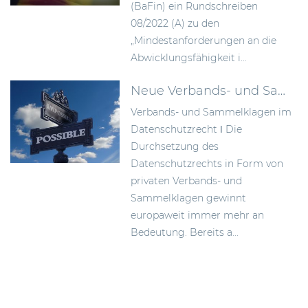
(BaFin) ein Rundschreiben
08/2022 (A) zu den
„Mindestanforderungen an die
Abwicklungsfähigkeit i...
Neue Verbands- und Sammelklagen im Datenschutzrecht
Verbands- und Sammelklagen im
Datenschutzrecht ǀ Die
Durchsetzung des
Datenschutzrechts in Form von
privaten Verbands- und
Sammelklagen gewinnt
europaweit immer mehr an
Bedeutung. Bereits a...