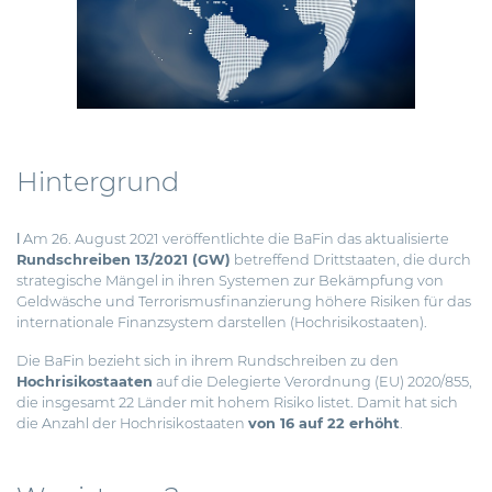
Hintergrund
ǀ Am 26. August 2021 veröffentlichte die BaFin das aktualisierte
Rundschreiben 13/2021 (GW)
betreffend Drittstaaten, die durch
strategische Mängel in ihren Systemen zur Bekämpfung von
Geldwäsche und Terrorismusfinanzierung
höhere Risiken für das
internationale Finanzsystem darstellen (Hochrisikostaaten).
Die BaFin bezieht sich in ihrem Rundschreiben zu den
Hochrisikostaaten
auf die Delegierte Verordnung (EU) 2020/855,
die insgesamt 22 Länder mit hohem Risiko listet. Damit hat sich
die Anzahl der Hochrisikostaaten
von 16 auf 22 erhöht
.