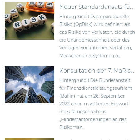
Neuer Standardansatz für operationelle Risiken gem. CRR III
Hintergrund ǀ Das operationelle
Risiko (OpRisk) wird definiert als
das Risiko von Verlusten, die durch
die Unangemessenheit oder das
Versagen von internen Verfahren,
Menschen und Systemen o...
Konsultation der 7. MaRisk-Novelle
Hintergrund ǀ Die Bundesanstalt
für Finanzdienstleistungsaufsicht
(BaFin) hat am 26. September
2022 einen novellierten Entwurf
ihres Rundschreibens
„Mindestanforderungen an das
Risikoman...