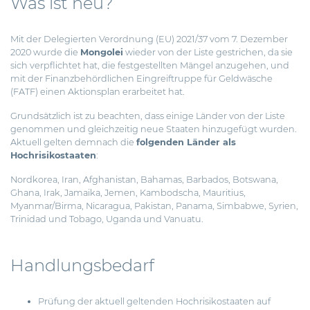
Was ist neu?
Mit der Delegierten Verordnung (EU) 2021/37 vom 7. Dezember
2020 wurde die
Mongolei
wieder von der Liste gestrichen, da sie
sich verpflichtet hat, die festgestellten Mängel anzugehen, und
mit der Finanzbehördlichen Eingreiftruppe für Geldwäsche
(FATF) einen Aktionsplan erarbeitet hat.
Grundsätzlich ist zu beachten, dass einige Länder von der Liste
genommen und gleichzeitig neue Staaten hinzugefügt wurden.
Aktuell gelten demnach die
folgenden Länder als
Hochrisikostaaten
:
Nordkorea, Iran, Afghanistan, Bahamas, Barbados, Botswana,
Ghana, Irak, Jamaika, Jemen, Kambodscha, Mauritius,
Myanmar/Birma, Nicaragua, Pakistan, Panama, Simbabwe, Syrien,
Trinidad und Tobago, Uganda und Vanuatu.
Handlungsbedarf
Prüfung der aktuell geltenden Hochrisikostaaten auf