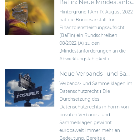
BaFin: Neue Mindestanforderungen zur Verbesserung der Abwicklungsfähigkeit von Instituten
Hintergrund ǀ Am 17. August 2022
hat die Bundesanstalt für
Finanzdienstleistungsaufsicht
(BaFin) ein Rundschreiben
08/2022 (A) zu den
„Mindestanforderungen an die
Abwicklungsfähigkeit i...
Neue Verbands- und Sammelklagen im Datenschutzrecht
Verbands- und Sammelklagen im
Datenschutzrecht ǀ Die
Durchsetzung des
Datenschutzrechts in Form von
privaten Verbands- und
Sammelklagen gewinnt
europaweit immer mehr an
Bedeutung. Bereits a...