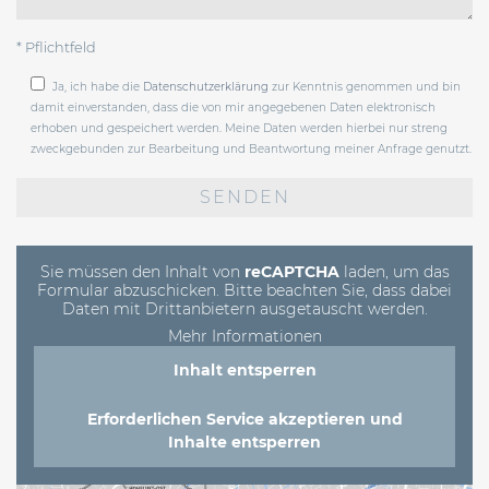
* Pflichtfeld
Ja, ich habe die
Datenschutzerklärung
zur Kenntnis genommen und bin
damit einverstanden, dass die von mir angegebenen Daten elektronisch
erhoben und gespeichert werden. Meine Daten werden hierbei nur streng
zweckgebunden zur Bearbeitung und Beantwortung meiner Anfrage genutzt.
Bitte
lasse
dieses
Feld
leer.
Sie müssen den Inhalt von
reCAPTCHA
laden, um das
Formular abzuschicken. Bitte beachten Sie, dass dabei
Daten mit Drittanbietern ausgetauscht werden.
Mehr Informationen
Inhalt entsperren
Erforderlichen Service akzeptieren und
Inhalte entsperren