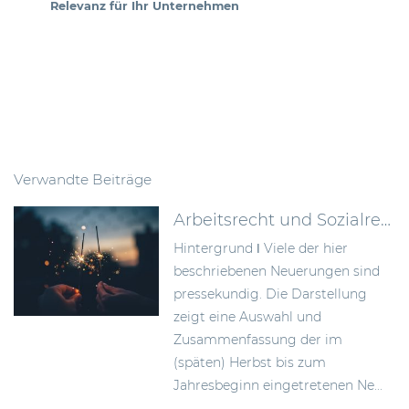
Relevanz für Ihr Unternehmen
Verwandte Beiträge
Arbeitsrecht und Sozialrecht – mit Neuerungen ins Jahr 2023
Hintergrund ǀ Viele der hier
beschriebenen Neuerungen sind
pressekundig. Die Darstellung
zeigt eine Auswahl und
Zusammenfassung der im
(späten) Herbst bis zum
Jahresbeginn eingetretenen Ne...