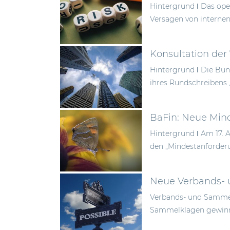
Hintergrund ǀ Das oper
Versagen von internen
Konsultation der
Hintergrund ǀ Die Bun
ihres Rundschreibens 
BaFin: Neue Mind
Hintergrund ǀ Am 17. 
den „Mindestanforderu
Neue Verbands- 
Verbands- und Sammel
Sammelklagen gewinnt