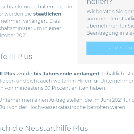
helfen?
inschränkungen halten noch in
Wir beraten Sie gern
er wurden die
staatlichen
kommenden staatli
rnehmen verlängert. Dies
übernehmen für Sie
chaftsministerium
in einer
Beantragung in ele
ktober 2021.
ZUR STE
e III Plus
II Plus
wurde
bis Jahresende verlängert
. Inhaltlich is
ieben und sieht auch weiterhin Hilfen für Unternehmen 
 von mindestens 30 Prozent erlitten haben.
nternehmen einen Antrag stellen, die im Juni 2021 für d
Juli von der Hochwasserkatastrophe betroffen waren.
ch die Neustarthilfe Plus