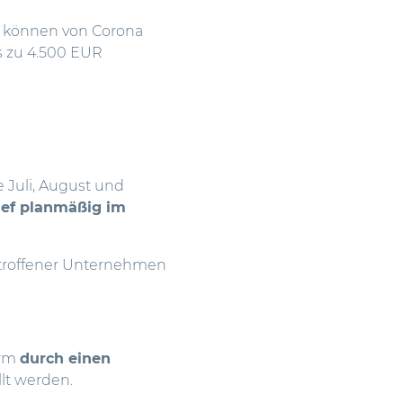
 können von Corona
s zu 4.500 EUR
e Juli, August und
ief planmäßig im
troffener Unternehmen
orm
durch einen
llt werden.