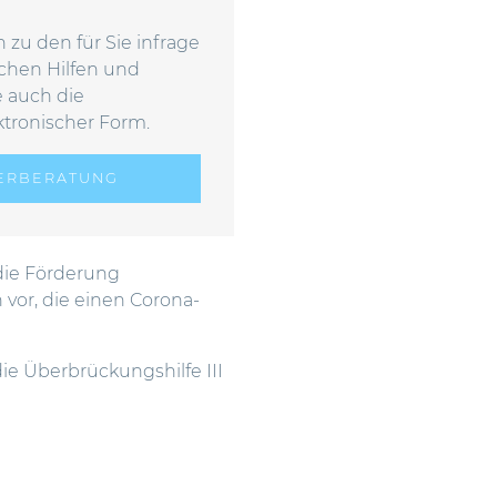
 zu den für Sie infrage
chen Hilfen und
 auch die
ktronischer Form.
UERBERATUNG
t die Förderung
vor, die einen Corona-
ie Überbrückungshilfe III