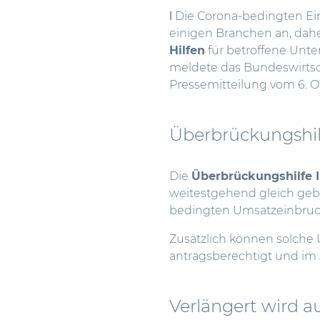
ǀ Die Corona-bedingten E
einigen Branchen an, dah
Hilfen
für betroffene Unte
meldete das Bundeswirts
Pressemitteilung vom 6. O
Überbrückungshilf
Die
Überbrückungshilfe I
weitestgehend gleich gebl
bedingten Umsatzeinbruch
Zusätzlich können solche U
antragsberechtigt und im 
Verlängert wird au