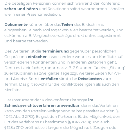
Die beteiligten Personen können sich während der Konferenz
sehen und hören
und Reaktionen sofort wahrnehmen – ähnlich
wie in einer Präsenzmediation.
Dokumente
können über das
Teilen
des Bildschirms
eingesehen, je nach Tool sogar von allen bearbeitet werden, und
es können z. B. Vergleichsvorschläge direkt online abgestimmt
und bearbeitet werden.
Des Weiteren ist die
Terminierung
gegenüber persönlichen
Gesprächen
einfacher
, insbesondere wenn es um Konflikte auf
verschiedenen Kontinenten und in anderen Zeitzonen geht.
Denn es ist einfacher, mehrmals z. B. 2 Stunden für eine „Sitzung“
zu einzuplanen als zwei ganze Tage zzgl. weiterer Zeiten für An-
und Abreise. Somit
entfallen
sämtliche
Reisekosten
zum
Termin. Das gilt sowohl für die Konfliktbeteiligten als auch den
Mediator.
Das Instrument der Videokonferenz ist sogar
im
Schiedsgerichtsverfahren anwendbar
, denn das Verfahren
kann von den Parteien weitgehend selbst gestaltet werden (§
1042 Abs. 3 ZPO). Es gibt den Parteien z. B. die Möglichkeit, den
Ort des Verfahrens zu bestimmen (§ 1043 ZPO); und auch
§ 128a ZPO eröffnet seit langem die Möglichkeit, Zeugen oder