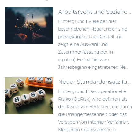
Arbeitsrecht und Sozialrecht – mit Neuerungen ins Jahr 2023
Hintergrund ǀ Viele der hier
beschriebenen Neuerungen sind
pressekundig. Die Darstellung
zeigt eine Auswahl und
Zusammenfassung der im
(späten) Herbst bis zum
Jahresbeginn eingetretenen Ne...
Neuer Standardansatz für operationelle Risiken gem. CRR III
Hintergrund ǀ Das operationelle
Risiko (OpRisk) wird definiert als
das Risiko von Verlusten, die durch
die Unangemessenheit oder das
Versagen von internen Verfahren,
Menschen und Systemen o...