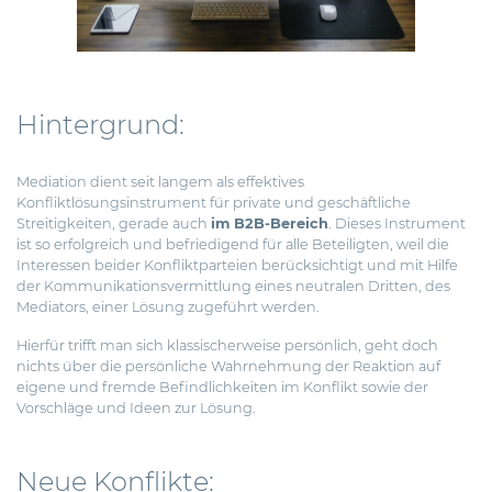
Hintergrund:
Mediation dient seit langem als effektives
Konfliktlösungsinstrument für private und geschäftliche
Streitigkeiten, gerade auch
im B2B-Bereich
. Dieses Instrument
ist so erfolgreich und befriedigend für alle Beteiligten, weil die
Interessen beider Konfliktparteien berücksichtigt und mit Hilfe
der Kommunikationsvermittlung eines neutralen Dritten, des
Mediators, einer Lösung zugeführt werden.
Hierfür trifft man sich klassischerweise persönlich, geht doch
nichts über die persönliche Wahrnehmung der Reaktion auf
eigene und fremde Befindlichkeiten im Konflikt sowie der
Vorschläge und Ideen zur Lösung.
Neue Konflikte: