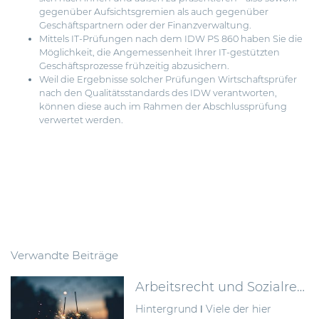
gegenüber Aufsichtsgremien als auch gegenüber
Geschäftspartnern oder der Finanzverwaltung.
Mittels IT-Prüfungen nach dem IDW PS 860 haben Sie die
Möglichkeit, die Angemessenheit Ihrer IT-gestützten
Geschäftsprozesse frühzeitig abzusichern.
Weil die Ergebnisse solcher Prüfungen Wirtschaftsprüfer
nach den Qualitätsstandards des IDW verantworten,
können diese auch im Rahmen der Abschlussprüfung
verwertet werden.
Verwandte Beiträge
Arbeitsrecht und Sozialrecht – mit Neuerungen ins Jahr 2023
Hintergrund ǀ Viele der hier