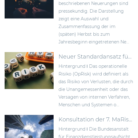
beschriebenen Neuerungen sind
pressekundig. Die Darstellung
zeigt eine Auswahl und
Zusammenfassung der im
(späten) Herbst bis zum
Jahresbeginn eingetretenen Ne...
Neuer Standardansatz für operationelle Risiken gem. CRR III
Hintergrund ǀ Das operationelle
Risiko (OpRisk) wird definiert als
das Risiko von Verlusten, die durch
die Unangemessenheit oder das
Versagen von internen Verfahren,
Menschen und Systemen o...
Konsultation der 7. MaRisk-Novelle
Hintergrund ǀ Die Bundesanstalt
für Finanzdienstleistungsaufsicht