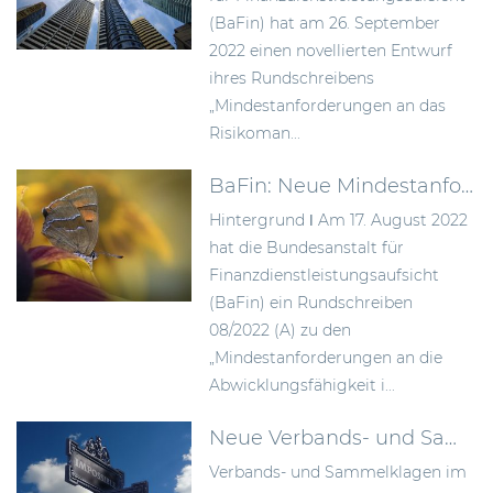
(BaFin) hat am 26. September
2022 einen novellierten Entwurf
ihres Rundschreibens
„Mindestanforderungen an das
Risikoman...
BaFin: Neue Mindestanforderungen zur Verbesserung der Abwicklungsfähigkeit von Instituten
Hintergrund ǀ Am 17. August 2022
hat die Bundesanstalt für
Finanzdienstleistungsaufsicht
(BaFin) ein Rundschreiben
08/2022 (A) zu den
„Mindestanforderungen an die
Abwicklungsfähigkeit i...
Neue Verbands- und Sammelklagen im Datenschutzrecht
Verbands- und Sammelklagen im