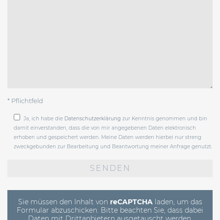
* Pflichtfeld
Ja, ich habe die
Datenschutzerklärung
zur Kenntnis genommen und bin
damit einverstanden, dass die von mir angegebenen Daten elektronisch
erhoben und gespeichert werden. Meine Daten werden hierbei nur streng
zweckgebunden zur Bearbeitung und Beantwortung meiner Anfrage genutzt.
Bitte
lasse
dieses
Feld
leer.
Sie müssen den Inhalt von
reCAPTCHA
laden, um das
Formular abzuschicken. Bitte beachten Sie, dass dabei
Daten mit Drittanbietern ausgetauscht werden.