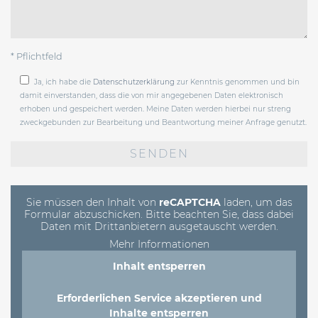
* Pflichtfeld
Ja, ich habe die
Datenschutzerklärung
zur Kenntnis genommen und bin
damit einverstanden, dass die von mir angegebenen Daten elektronisch
erhoben und gespeichert werden. Meine Daten werden hierbei nur streng
zweckgebunden zur Bearbeitung und Beantwortung meiner Anfrage genutzt.
Bitte
lasse
dieses
Feld
leer.
Sie müssen den Inhalt von
reCAPTCHA
laden, um das
Formular abzuschicken. Bitte beachten Sie, dass dabei
Daten mit Drittanbietern ausgetauscht werden.
Mehr Informationen
Inhalt entsperren
Erforderlichen Service akzeptieren und
Inhalte entsperren