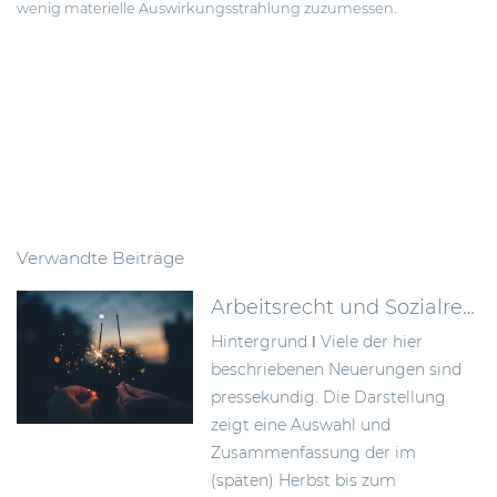
wenig materielle Auswirkungsstrahlung zuzumessen.
Verwandte Beiträge
Arbeitsrecht und Sozialrecht – mit Neuerungen ins Jahr 2023
Hintergrund ǀ Viele der hier
beschriebenen Neuerungen sind
pressekundig. Die Darstellung
zeigt eine Auswahl und
Zusammenfassung der im
(späten) Herbst bis zum