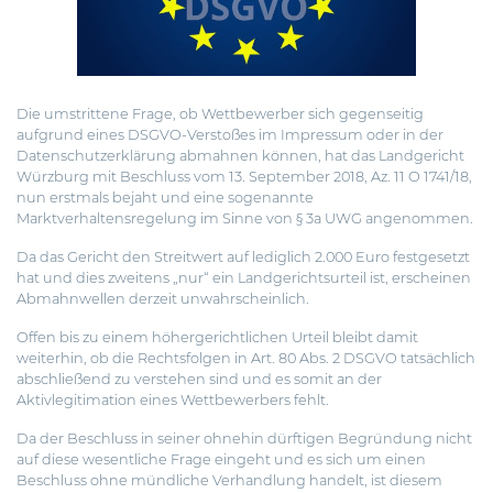
Die umstrittene Frage, ob Wettbewerber sich gegenseitig
aufgrund eines DSGVO-Verstoßes im Impressum oder in der
Datenschutzerklärung abmahnen können, hat das Landgericht
Würzburg
mit Beschluss vom 13. September 2018, Az. 11 O 1741/18,
nun erstmals bejaht und eine sogenannte
Marktverhaltensregelung im Sinne von § 3a UWG angenommen.
Da das Gericht den Streitwert auf lediglich 2.000 Euro festgesetzt
hat und dies zweitens „nur“ ein Landgerichtsurteil ist, erscheinen
Abmahnwellen derzeit unwahrscheinlich.
Offen bis zu einem höhergerichtlichen Urteil bleibt damit
weiterhin, ob die Rechtsfolgen in Art. 80 Abs. 2 DSGVO tatsächlich
abschließend zu verstehen sind und es somit an der
Aktivlegitimation eines Wettbewerbers fehlt.
Da der Beschluss in seiner ohnehin dürftigen Begründung nicht
auf diese wesentliche Frage eingeht und es sich um einen
Beschluss ohne mündliche Verhandlung handelt, ist diesem