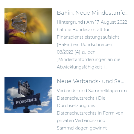
BaFin: Neue Mindestanforderungen zur Verbesserung der Abwicklungsfähigkeit von Instituten
Hintergrund ǀ Am 17. August 2022
hat die Bundesanstalt für
Finanzdienstleistungsaufsicht
(BaFin) ein Rundschreiben
08/2022 (A) zu den
„Mindestanforderungen an die
Abwicklungsfähigkeit i...
Neue Verbands- und Sammelklagen im Datenschutzrecht
Verbands- und Sammelklagen im
Datenschutzrecht ǀ Die
Durchsetzung des
Datenschutzrechts in Form von
privaten Verbands- und
Sammelklagen gewinnt