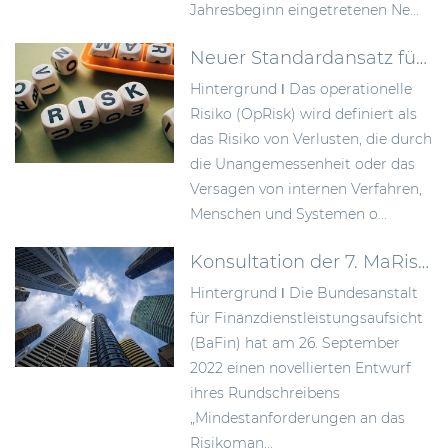
Jahresbeginn eingetretenen Ne...
Neuer Standardansatz für operationelle Risiken gem. CRR III
Hintergrund ǀ Das operationelle
Risiko (OpRisk) wird definiert als
das Risiko von Verlusten, die durch
die Unangemessenheit oder das
Versagen von internen Verfahren,
Menschen und Systemen o...
Konsultation der 7. MaRisk-Novelle
Hintergrund ǀ Die Bundesanstalt
für Finanzdienstleistungsaufsicht
(BaFin) hat am 26. September
2022 einen novellierten Entwurf
ihres Rundschreibens
„Mindestanforderungen an das
Risikoman...