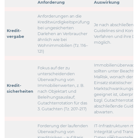
Anforderung
Auswirkung
Anforderungen an die
Kreditwürdigkeitsprüfung
Je nach abschließend
bei ungesicherten
Kredit-
Guidelines sind Kons
Darlehen an Verbraucher
vergabe
Verfahren und ihre D
ähnlich wie bei
möglich.
Wohnimmobilien (Tz. 116–
121)
Immobilienüberwach
Fokus auf der zu
sollten unter Beachtu
unterscheidenden
MaRisk, wonach der al
Überwachung von
Einsatz statistischer
Kredit-
Immobilienwerten, z. B.
Marktschwankungskon
sicherheiten
nach Objektart und
geeignet ist, überprü
Beleihungsauslauf;
bzgl. Gutachterrotatio
Gutachterrotation für das
abschließende Guidel
3. Gutachten (Tz. 207–217)
abwarten.
Forderung der laufenden
IT-Infrastrukturen mü
Überwachung von
Integrität und Transp
Kreditrisiken – auf Basis
Daten sicherstellen, 