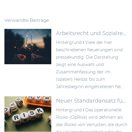
Verwandte Beiträge
Arbeitsrecht und Sozialrecht – mit Neuerungen ins Jahr 2023
Hintergrund ǀ Viele der hier
beschriebenen Neuerungen sind
pressekundig. Die Darstellung
zeigt eine Auswahl und
Zusammenfassung der im
(späten) Herbst bis zum
Jahresbeginn eingetretenen Ne...
Neuer Standardansatz für operationelle Risiken gem. CRR III
Hintergrund ǀ Das operationelle
Risiko (OpRisk) wird definiert als
das Risiko von Verlusten, die durch