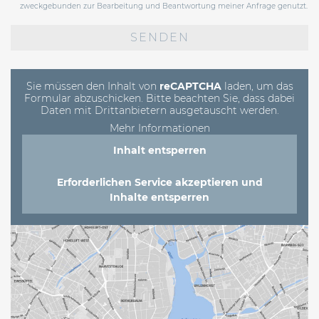
zweckgebunden zur Bearbeitung und Beantwortung meiner Anfrage genutzt.
Bitte
lasse
dieses
Feld
leer.
Sie müssen den Inhalt von
reCAPTCHA
laden, um das
Formular abzuschicken. Bitte beachten Sie, dass dabei
Daten mit Drittanbietern ausgetauscht werden.
Mehr Informationen
Inhalt entsperren
Erforderlichen Service akzeptieren und
Inhalte entsperren