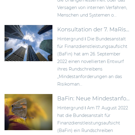
die Unangemessenheit oder das
Versagen von internen Verfahren,
Menschen und Systemen o...
Konsultation der 7. MaRisk-Novelle
Hintergrund ǀ Die Bundesanstalt
für Finanzdienstleistungsaufsicht
(BaFin) hat am 26. September
2022 einen novellierten Entwurf
ihres Rundschreibens
„Mindestanforderungen an das
Risikoman...
BaFin: Neue Mindestanforderungen zur Verbesserung der Abwicklungsfähigkeit von Instituten
Hintergrund ǀ Am 17. August 2022
hat die Bundesanstalt für
Finanzdienstleistungsaufsicht
(BaFin) ein Rundschreiben