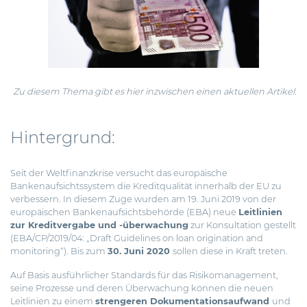
Zu diesem Thema gibt es
hier
inzwischen einen aktuellen Artikel.
Hintergrund:
Seit der Weltfinanzkrise versucht das europäische
Bankenaufsichtssystem die Kreditqualität innerhalb der EU zu
verbessern. In diesem Zuge wurden am 19. Juni 2019
von der
europäischen Bankenaufsichtsbehörde (EBA) neue
Leitlinien
zur Kreditvergabe und -überwachung
zur Konsultation gestellt
(EBA/CP/2019/04: „Draft Guidelines on loan origination and
monitoring“). Bis zum
30. Juni 2020
sollen diese in Kraft treten.
Auf Basis ausführlicher Standards für das Risikomanagement,
seine Prozesse und deren Überwachung können die neuen
Leitlinien zu einem
strengeren Dokumentationsaufwand
und