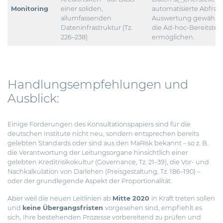
Monitoring
einer soliden,
automatisierte Abfra
allumfassenden
Auswertung gewährlei
Dateninfrastruktur (Tz.
die Ad-hoc-Bereitstel
226–238)
ermöglichen.
Handlungsempfehlungen und
Ausblick:
Einige Forderungen des Konsultationspapiers sind für die
deutschen Institute nicht neu, sondern entsprechen bereits
gelebten Standards oder sind aus den MaRisk bekannt – so z. B.
die Verantwortung der Leitungsorgane hinsichtlich einer
gelebten Kreditrisikokultur (Governance
,
Tz. 21–39), die Vor- und
Nachkalkulation von Darlehen (Preisgestaltung
,
Tz. 186–190) –
oder der grundlegende Aspekt der Proportionalität.
Aber weil die neuen Leitlinien ab
Mitte 2020
in Kraft treten sollen
und
keine Übergangsfristen
vorgesehen sind, empfiehlt es
sich, Ihre bestehenden Prozesse vorbereitend zu prüfen und