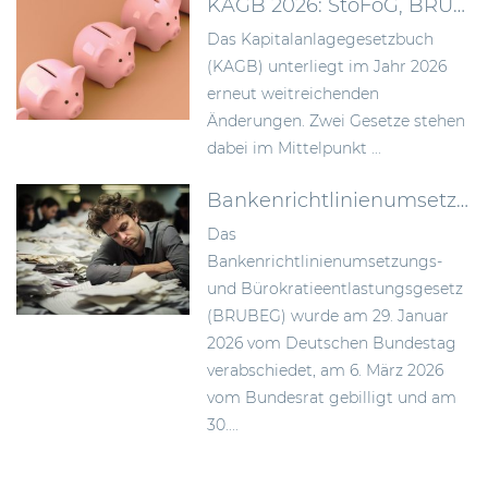
KAGB 2026: StoFöG, BRUBEG und die Folgen für Asset Manager
Das Kapitalanlagegesetzbuch
(KAGB) unterliegt im Jahr 2026
erneut weitreichenden
Änderungen. Zwei Gesetze stehen
dabei im Mittelpunkt ...
Bankenrichtlinienumsetzungs- und Bürokratieentlastungsgesetz (BRUBEG): Zielgerichtete Umsetzung des EU-Bankenpakets in Deutschland
Das
Bankenrichtlinienumsetzungs-
und Bürokratieentlastungsgesetz
(BRUBEG) wurde am 29. Januar
2026 vom Deutschen Bundestag
verabschiedet, am 6. März 2026
vom Bundesrat gebilligt und am
30....