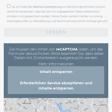
Ja, ich habe die
Datenschutzerklärung
zur Kenntnis genommen und bin
damit einverstanden, dass die von mir angegebenen Daten elektronisch
erhoben und gespeichert werden. Meine Daten werden hierbei nur streng
zweckgebunden zur Bearbeitung und Beantwortung meiner Anfrage genutzt.
Bitte
lasse
dieses
Feld
leer.
Sie müssen den Inhalt von
reCAPTCHA
laden, um das
Formular abzuschicken. Bitte beachten Sie, dass dabei
Daten mit Drittanbietern ausgetauscht werden.
Mehr Informationen
Inhalt entsperren
Erforderlichen Service akzeptieren und
Inhalte entsperren