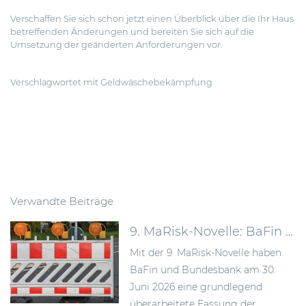
Verschaffen Sie sich schon jetzt einen Überblick über die Ihr Haus
betreffenden Änderungen und bereiten Sie sich auf die
Umsetzung der geänderten Anforderungen vor.
Verschlagwortet mit
Geldwäschebekämpfung
Verwandte Beiträge
9. MaRisk-Novelle: BaFin schafft mehr Proportionalität im Risikomanagement
Mit der 9. MaRisk-Novelle haben
BaFin und Bundesbank am 30.
Juni 2026 eine grundlegend
überarbeitete Fassung der