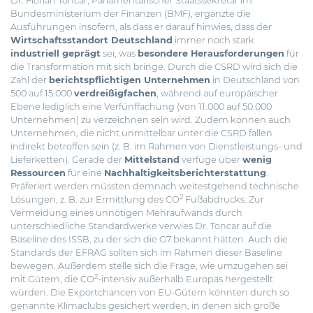
Dr. Florian Toncar, Parlamentarischer Staatssekretär im
Bundesministerium der Finanzen (BMF), ergänzte die
Ausführungen insofern, als dass er darauf hinwies, dass der
Wirtschaftsstandort Deutschland
immer noch stark
industriell geprägt
sei, was
besondere Herausforderungen
für
die Transformation mit sich bringe. Durch die CSRD wird sich die
Zahl der
berichtspflichtigen Unternehmen
in Deutschland von
500 auf 15.000
verdreißigfachen
, während auf europäischer
Ebene lediglich eine Verfünffachung (von 11.000 auf 50.000
Unternehmen) zu verzeichnen sein wird. Zudem können auch
Unternehmen, die nicht unmittelbar unter die CSRD fallen
indirekt betroffen sein (z. B. im Rahmen von Dienstleistungs- und
Lieferketten). Gerade der
Mittelstand
verfüge über
wenig
Ressourcen
für eine
Nachhaltigkeitsberichterstattung
.
Präferiert werden müssten demnach weitestgehend technische
2
Lösungen, z. B. zur Ermittlung des CO
Fußabdrucks. Zur
Vermeidung eines unnötigen Mehraufwands durch
unterschiedliche Standardwerke verwies Dr. Toncar auf die
Baseline des ISSB, zu der sich die G7 bekannt hätten. Auch die
Standards der EFRAG sollten sich im Rahmen dieser Baseline
bewegen. Außerdem stelle sich die Frage, wie umzugehen sei
2
mit Gütern, die CO
-intensiv außerhalb Europas hergestellt
würden. Die Exportchancen von EU-Gütern könnten durch so
genannte Klimaclubs gesichert werden, in denen sich große