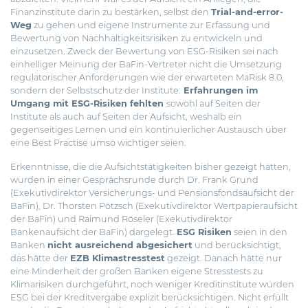
Finanzinstitute darin zu bestärken, selbst den
Trial-and-error-
Weg
zu gehen und eigene Instrumente zur Erfassung und
Bewertung von Nachhaltigkeitsrisiken zu entwickeln und
einzusetzen. Zweck der Bewertung von ESG-Risiken sei nach
einhelliger Meinung der BaFin-Vertreter nicht die Umsetzung
regulatorischer Anforderungen wie der erwarteten MaRisk 8.0,
sondern der Selbstschutz der Institute.
Erfahrungen im
Umgang mit ESG-Risiken fehlten
sowohl auf Seiten der
Institute als auch auf Seiten der Aufsicht, weshalb ein
gegenseitiges Lernen und ein kontinuierlicher Austausch über
eine Best Practise umso wichtiger seien.
Erkenntnisse, die die Aufsichtstätigkeiten bisher gezeigt hätten,
wurden in einer Gesprächsrunde durch Dr. Frank Grund
(Exekutivdirektor Versicherungs- und Pensionsfondsaufsicht der
BaFin), Dr. Thorsten Pötzsch (Exekutivdirektor Wertpapieraufsicht
der BaFin) und Raimund Röseler (Exekutivdirektor
Bankenaufsicht der BaFin) dargelegt.
ESG Risiken
seien in den
Banken
nicht ausreichend abgesichert
und berücksichtigt,
das hätte der
EZB Klimastresstest
gezeigt. Danach hätte nur
eine Minderheit der großen Banken eigene Stresstests zu
Klimarisiken durchgeführt, noch weniger Kreditinstitute würden
ESG bei der Kreditvergabe explizit berücksichtigen. Nicht erfüllt