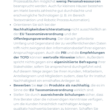
Prozessabläufen möglichst
wenig Personalressourcen
beansprucht werden. Auch für kleinere Häuser bestehen
am Markt bereits zahlreiche gut durchdachte und
erschwingliche Technologien (z. B. im Bereich
Textextraktion und Robotic Process Automation).
Orientieren Sie sich bei der
Nachhaltigkeitsberichterstattung
nicht ausschließlich an
der
EU Taxonomieverordnung
und der
Offenlegungsverordnung
. Der danach geforderte
Umfang und Gegenstand der zu veröffentlichenden Daten
trifft nicht zwingend den Informationsbedarf Ihrer eigenen
Anspruchsgruppen. Auch die
PRI
und die
Empfehlungen
der TCFD
können
wertvolle Hinweise
liefern. Außerdem
spricht nichts gegen eine
eigeninitiierte Befragung
Ihrer
Stakeholder, sofern Sie ansprechend durchgeführt wird.
Auf diesem Wege zeigen Sie Ihren Kunden, Mitarbeitern,
Anteilseignern und Mitgliedern zudem, dass für Ihr Institut
Nachhaltigkeit ein ernsthaftes Anliegen ist.
Bewerben
Sie
nur
die
Produkte als nachhaltig
, die es im
Sinne der
EU Taxonomieverordnung
wirklich sind.
Stellen Sie durch
ausreichende Schulungen
sicher, dass
Ihre Berater über die notwendigen Kenntnisse verfügen,
um die Kunden hinsichtlich nachhaltiger Anlagen
qualitativ hochwertig beraten zu können. Schaffen Sie