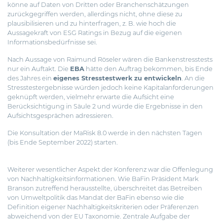
könne auf Daten von Dritten oder Branchenschätzungen
zurückgegriffen werden, allerdings nicht, ohne diese zu
plausibilisieren und zu hinterfragen, z. B. wie hoch die
Aussagekraft von ESG Ratings in Bezug auf die eigenen
Informationsbedürfnisse sei.
Nach Aussage von Raimund Röseler wären die Bankenstresstests
nur ein Auftakt. Die
EBA
hätte den Auftrag bekommen, bis Ende
des Jahres ein
eigenes Stresstestwerk zu entwickeln
. An die
Stresstestergebnisse würden jedoch keine Kapitalanforderungen
geknüpft werden, vielmehr erwarte die Aufsicht eine
Berücksichtigung in Säule 2 und würde die Ergebnisse in den
Aufsichtsgesprächen adressieren.
Die Konsultation der MaRisk 8.0 werde in den nächsten Tagen
(bis Ende September 2022) starten.
Weiterer wesentlicher Aspekt der Konferenz war die
Offenlegung
von Nachhaltigkeitsinformationen
. Wie BaFin Präsident Mark
Branson zutreffend herausstellte, überschreitet das Betreiben
von Umweltpolitik das Mandat der BaFin ebenso wie die
Definition eigener Nachhaltigkeitskriterien oder Präferenzen
abweichend von der EU Taxonomie. Zentrale Aufgabe der