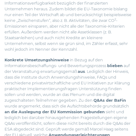
Informationsverfügbarkeit bezüglich der finanzierten
Unternehmen heraus. Zudem bildet die EU-Taxonomie bislang
nur einen Teil der Wirtschaft ab und berücksichtigt beispielsweise
2
keine „Zwischenstufen“, also z. B. Aktivitäten, die zwar CO
-
Emissionen einsparen, aber nicht alle der Taxonomie-Kriterien
erfüllen. Außerdem werden nicht alle Assetklassen (z. B.
Staatsanleihen) und auch nicht Kredite an kleinere
Unternehmen, selbst wenn sie grün sind, im Zähler erfasst, sehr
wohl jedoch im Nenner der Kennzahl.
Konkrete Umsetzungshinweise
in Bezug auf den
Informationsbeschaffungs- und Bewertungsprozess
blieben
auf
der Veranstaltung erwartungsgemäß
aus
. Lediglich der Hinweis,
dass die Institute durch Anwendungshinweise, FAQs und
verschiedene privatwirtschaftliche und EU Initiativen zur Klärung
praktischer Implementierungsfragen Unterstützung finden
sollen und werden, wurde an das Plenum und die digital
zugeschalteten Teilnehmer gegeben. Zu den
Q&As der BaFin
wurde angemerkt, dass sich die Aufsichtsbehörde grundsätzlich
an die Auslegung der EU Kommission gebunden
sieht und
lediglich bei darüber hinausgehenden Fragestellungen eigene
Q&As veröffentlicht, sofern diese nicht bereits durch die Q&As der
ESA abgedeckt sind. Geprüft werde gemäß Marcel Haag seitens
der EU aktuell, welche
Anwendungserleichterungen