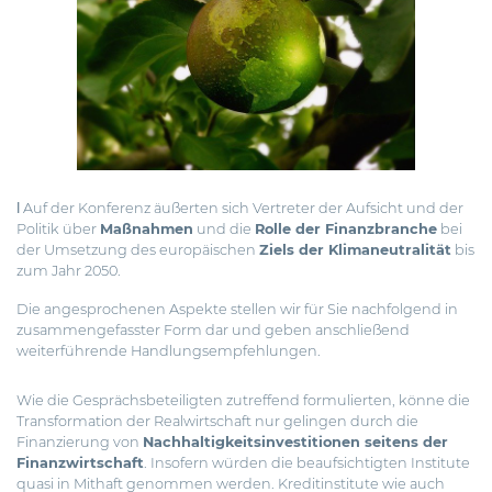
ǀ Auf der Konferenz äußerten sich Vertreter der Aufsicht und der
Politik über
Maßnahmen
und die
Rolle der Finanzbranche
bei
der Umsetzung des europäischen
Ziels der Klimaneutralität
bis
zum Jahr 2050.
Die angesprochenen Aspekte stellen wir für Sie nachfolgend in
zusammengefasster Form dar und geben anschließend
weiterführende Handlungsempfehlungen.
Wie die Gesprächsbeteiligten zutreffend formulierten, könne die
Transformation der Realwirtschaft nur gelingen durch die
Finanzierung von
Nachhaltigkeitsinvestitionen seitens der
Finanzwirtschaft
. Insofern würden die beaufsichtigten Institute
quasi in Mithaft genommen werden. Kreditinstitute wie auch