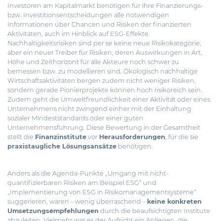
Investoren am Kapitalmarkt benötigen für ihre Finanzierungs-
bzw. Investitionsentscheidungen alle notwendigen
Informationen über Chancen und Risiken der finanzierten
Aktivitäten, auch im Hinblick auf ESG-Effekte.
Nachhaltigkeitsrisiken sind per se keine neue Risikokategorie,
aber ein neuer Treiber für Risiken, deren Auswirkungen in Art,
Höhe und Zeithorizont für alle Akteure noch schwer zu
bemessen bzw. zu modellieren sind. Ökologisch nachhaltige
Wirtschaftsaktivitäten bergen zudem nicht weniger Risiken,
sondern gerade Pionierprojekte können hoch risikoreich sein.
Zudem geht die Umweltfreundlichkeit einer Aktivität oder eines
Unternehmens nicht zwingend einher mit der Einhaltung
sozialer Mindeststandards oder einer guten
Unternehmensführung. Diese Bewertung in der Gesamtheit
stellt die
Finanzinstitute
vor
Herausforderungen
, für die sie
praxistaugliche Lösungsansätze
benötigen.
Anders als die Agenda-Punkte „Umgang mit nicht-
quantifizierbaren Risiken am Beispiel ESG“ und
„Implementierung von ESG in Risikomanagementsysteme“
suggerieren, waren – wenig überraschend –
keine konkreten
Umsetzungsempfehlungen
durch die beaufsichtigten Institute
abzuleiten. Vielmehr war es der Aufsicht ein Anliegen, die