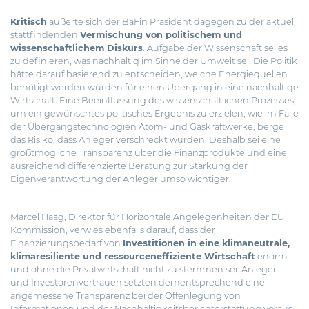
Kritisch
äußerte sich der BaFin Präsident dagegen zu der aktuell
stattfindenden
Vermischung von politischem und
wissenschaftlichem Diskurs
. Aufgabe der Wissenschaft sei es
zu definieren, was nachhaltig im Sinne der Umwelt sei. Die Politik
hätte darauf basierend zu entscheiden, welche Energiequellen
benötigt werden würden für einen Übergang in eine nachhaltige
Wirtschaft. Eine Beeinflussung des wissenschaftlichen Prozesses,
um ein gewünschtes politisches Ergebnis zu erzielen, wie im Falle
der Übergangstechnologien Atom- und Gaskraftwerke, berge
das Risiko, dass Anleger verschreckt würden. Deshalb sei eine
größtmögliche Transparenz über die Finanzprodukte und eine
ausreichend differenzierte Beratung zur Stärkung der
Eigenverantwortung der Anleger umso wichtiger.
Marcel Haag, Direktor für Horizontale Angelegenheiten der EU
Kommission, verwies ebenfalls darauf, dass der
Finanzierungsbedarf von
Investitionen in eine klimaneutrale,
klimaresiliente und ressourceneffiziente Wirtschaft
enorm
und ohne die Privatwirtschaft nicht zu stemmen sei. Anleger-
und Investorenvertrauen setzten dementsprechend eine
angemessene Transparenz bei der Offenlegung von
Informationen und der Nachhaltigkeitsberichterstattung voraus.