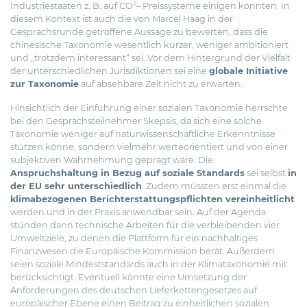
2
Industriestaaten z. B. auf CO
– Preissysteme einigen könnten. In
diesem Kontext ist auch die von Marcel Haag in der
Gesprächsrunde getroffene Aussage zu bewerten, dass die
chinesische Taxonomie wesentlich kürzer, weniger ambitioniert
und „trotzdem interessant“ sei. Vor dem Hintergrund der Vielfalt
der unterschiedlichen Jurisdiktionen sei eine
globale Initiative
zur Taxonomie
auf absehbare Zeit nicht zu erwarten.
Hinsichtlich der Einführung einer sozialen Taxonomie herrschte
bei den Gesprächsteilnehmer Skepsis, da sich eine solche
Taxonomie weniger auf naturwissenschaftliche Erkenntnisse
stützen könne, sondern vielmehr werteorientiert und von einer
subjektiven Wahrnehmung geprägt wäre. Die
Anspruchshaltung in Bezug auf soziale Standards
sei selbst
in
der EU sehr unterschiedlich
. Zudem müssten erst einmal die
klimabezogenen Berichterstattungspflichten vereinheitlicht
werden und in der Praxis anwendbar sein. Auf der Agenda
stünden dann technische Arbeiten für die verbleibenden vier
Umweltziele, zu denen die Plattform für ein nachhaltiges
Finanzwesen die Europäische Kommission berät. Außerdem
seien soziale Mindeststandards auch in der Klimataxonomie mit
berücksichtigt. Eventuell könnte eine Umsetzung der
Anforderungen des deutschen Lieferkettengesetzes auf
europäischer Ebene einen Beitrag zu einheitlichen sozialen