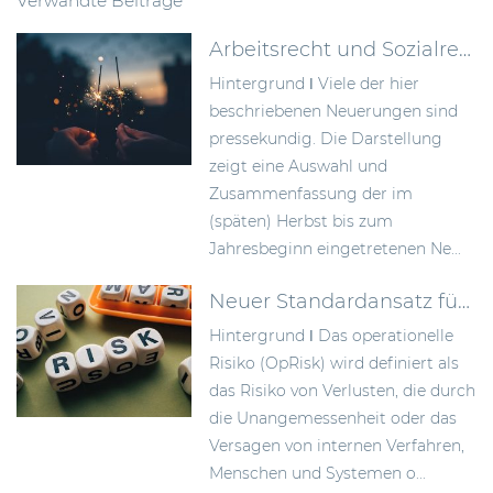
Verwandte Beiträge
Arbeitsrecht und Sozialrecht – mit Neuerungen ins Jahr 2023
Hintergrund ǀ Viele der hier
beschriebenen Neuerungen sind
pressekundig. Die Darstellung
zeigt eine Auswahl und
Zusammenfassung der im
(späten) Herbst bis zum
Jahresbeginn eingetretenen Ne...
Neuer Standardansatz für operationelle Risiken gem. CRR III
Hintergrund ǀ Das operationelle
Risiko (OpRisk) wird definiert als
das Risiko von Verlusten, die durch
die Unangemessenheit oder das
Versagen von internen Verfahren,
Menschen und Systemen o...