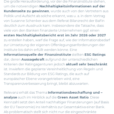
Die große Herausforderung, vor der die Finanzinstitute stehen,
um die notwendigen
Nachhaltigkeitsinformationen auf der
Kundenseite zu gewinnen
, wurde auch von den Vertretern aus
Politik und Aufsicht als solche erkannt, was u. a. in dem Vortrag
von Susanne Schenker aus dem Referat Bilanzrecht der BaFin
deutlich zum Ausdruck kam. Insbesondere die Tatsache, dass
viele von den Banken finanzierte Unternehmen ggf. einen
ersten Nachhaltigkeitsbericht erst im Jahr 2026 oder 2027
zu erstellen haben, warf die Frage auf, wie der Informationsbedarf
zur Umsetzung der eigenen Offenlegungsanforderungen der
Institute bis dahin erfüllt werden könne. Eine
Informationsquelle der Finanzinstitute
stellten
ESG Ratings
dar, deren
Aussagekraft
aufgrund der unterschiedlichen
Kriterien der Ratingagenturen jedoch
aktuell sehr beschränkt
ist. Inwiefern die geplante Vereinheitlichung von Regeln und
Standards zur Bildung von ESG Ratings, die auch auf
europäischer Ebene vorangetrieben wird, eine
Transparenzverbesserung bringt, bleibt abzuwarten.
Relevanz erhält das Thema
Informationsbeschaffung und –
analyse
auch im Hinblick auf die
Green Asset Ratio
. Diese
Kennzahl setzt den Anteil nachhaltiger Finanzierungen (auf Basis
der
EU Taxonomie
) ins Verhältnis zur Gesamtaktiva einer Bank.
Als problematisch stellt sich nicht nur die eingeschränkte