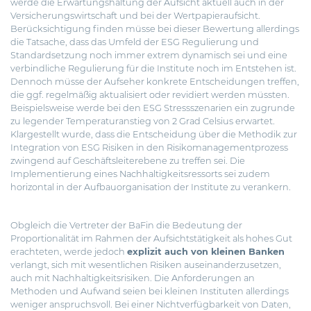
werde die Erwartungshaltung der Aufsicht aktuell auch in der
Versicherungswirtschaft und bei der Wertpapieraufsicht.
Berücksichtigung finden müsse bei dieser Bewertung allerdings
die Tatsache, dass das Umfeld der ESG Regulierung und
Standardsetzung noch immer extrem dynamisch sei und eine
verbindliche Regulierung für die Institute noch im Entstehen ist.
Dennoch müsse der Aufseher konkrete Entscheidungen treffen,
die ggf. regelmäßig aktualisiert oder revidiert werden müssten.
Beispielsweise werde bei den ESG Stressszenarien ein zugrunde
zu legender Temperaturanstieg von 2 Grad Celsius erwartet.
Klargestellt wurde, dass die Entscheidung über die Methodik zur
Integration von ESG Risiken in den Risikomanagementprozess
zwingend auf Geschäftsleiterebene zu treffen sei. Die
Implementierung eines Nachhaltigkeitsressorts sei zudem
horizontal in der Aufbauorganisation der Institute zu verankern.
Obgleich die Vertreter der BaFin die Bedeutung der
Proportionalität im Rahmen der Aufsichtstätigkeit als hohes Gut
erachteten, werde jedoch
explizit auch von kleinen Banken
verlangt, sich mit wesentlichen Risiken auseinanderzusetzen,
auch mit Nachhaltigkeitsrisiken. Die Anforderungen an
Methoden und Aufwand seien bei kleinen Instituten allerdings
weniger anspruchsvoll. Bei einer Nichtverfügbarkeit von Daten,