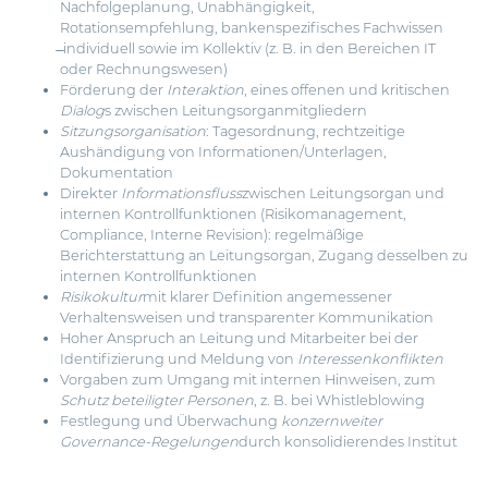
Nachfolgeplanung, Unabhängigkeit,
Rotationsempfehlung, bankenspezifisches Fachwissen
̶ individu­ell sowie im Kollektiv (z. B. in den Bereichen IT
oder Rechnungswesen)
Förderung der
Interaktion
, eines offenen und kritischen
Dialog
s zwischen Leitungsorganmitgliedern
Sitzungsorganisation
: Tagesordnung, rechtzeitige
Aushändigung von Informationen/Unterlagen,
Dokumentation
Direkter
Informationsfluss
zwischen Leitungsorgan und
internen Kontrollfunktionen (Risikomanagement,
Compliance, Interne Revision): regelmäßige
Berichterstattung an Leitungsorgan, Zugang desselben zu
internen Kontrollfunktionen
Risikokultur
mit klarer Definition angemessener
Verhaltensweisen und transparenter Kommunikation
Hoher Anspruch an Leitung und Mitarbeiter bei der
Identifizierung und Meldung von
Interessenkonflikten
Vorgaben zum Umgang mit internen Hinweisen, zum
Schutz beteiligter Personen
, z. B. bei Whistleblowing
Festlegung und Überwachung
konzernweiter
Governance-Regelungen
durch konsolidierendes Institut