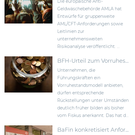
Die europäische Anti-
Geldwäschebehörde AMLA hat
Entwürfe für gruppenweite
AML/CFT-Anforderungen sowie
Leitlinien zur
unternehmensweiten
Risikoanalyse veröffentlicht. ...
BFH-Urteil zum Vorruhestandsmodell: Rückstellungen früher bilden als bisher anerkannt
Unternehmen, die
Führungskräften ein
Vorruhestandsmodell anbieten,
dürfen entsprechende
Rückstellungen unter Umständen
deutlich früher bilden als bisher
vom Fiskus anerkannt. Das hat d...
BaFin konkretisiert Anforderungen an Wertpapierprospekte im Zuge des Listing Act