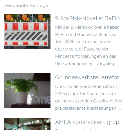
Verwandte Beiträge
9. MaRisk-Novelle: BaFin schafft mehr Proportionalität im Risikomanagement
Mit der 9. MaRisk-Novelle haben
BaFin und Bundesbank am 30.
Juni 2026 eine grundlegend
überarbeitete Fassung der
Mindestanforderungen an das
Risikomanagement vorgelegt. ...
Grunderwerbsteuerreform 2026: Bundesrat billigt Neuregelung der Signing-Closing-Problematik
Die Grunderwerbsteuerreform
2026 bringt für Share Deals mit
grundbesitzenden Gesellschaften
praxisrelevante Klarstellungen. ...
AMLA konkretisiert gruppenweite AML-Anforderungen und die unternehmensweite Risikoanalyse