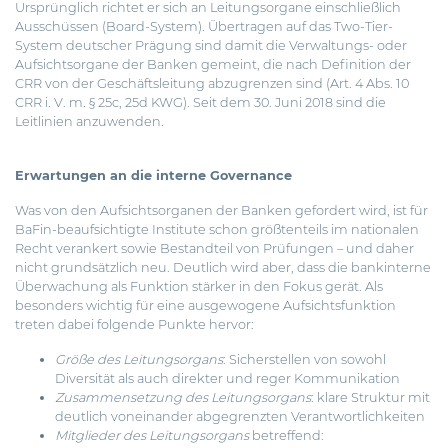
Ursprünglich richtet er sich an Leitungsorgane einschließlich
Ausschüssen (Board-System). Übertragen auf das Two-Tier-
System deutscher Prägung sind damit die Verwaltungs- oder
Aufsichtsorgane der Banken gemeint, die nach Definition der
CRR von der Geschäftsleitung abzugrenzen sind (Art. 4 Abs. 10
CRR i. V. m. § 25c, 25d KWG). Seit dem 30. Juni 2018 sind die
Leitlinien anzuwenden.
Erwartungen an die interne Governance
Was von den Aufsichtsorganen der Banken gefordert wird, ist für
BaFin-beaufsichtigte Institute schon größtenteils im nationalen
Recht verankert sowie Bestandteil von Prüfungen – und daher
nicht grundsätzlich neu. Deutlich wird aber, dass die bankinterne
Überwachung als Funktion stärker in den Fokus gerät. Als
besonders wichtig für eine ausgewogene Aufsichtsfunktion
treten dabei folgende Punkte hervor:
Größe des Leitungsorgans
: Sicherstellen von sowohl
Diversität als auch direkter und reger Kommunikation
Zusammensetzung des Leitungsorgans
: klare Struktur mit
deutlich voneinander abgegrenzten Verantwortlichkeiten
Mitglieder des Leitungsorgans
betreffend: