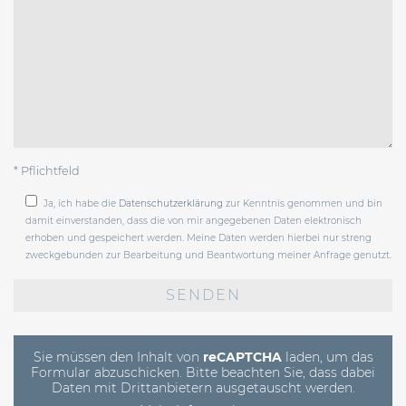
* Pflichtfeld
Ja, ich habe die
Datenschutzerklärung
zur Kenntnis genommen und bin
damit einverstanden, dass die von mir angegebenen Daten elektronisch
erhoben und gespeichert werden. Meine Daten werden hierbei nur streng
zweckgebunden zur Bearbeitung und Beantwortung meiner Anfrage genutzt.
Bitte
lasse
dieses
Feld
leer.
Sie müssen den Inhalt von
reCAPTCHA
laden, um das
Formular abzuschicken. Bitte beachten Sie, dass dabei
Daten mit Drittanbietern ausgetauscht werden.