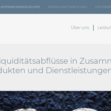
UNTERNEHMENSGRUPPE
WIRTSCHAFTSPRÜFUNG
STEUERB
Über uns
Leist
Liquiditätsabflüsse in Zus
ukten und Dienstleistunge