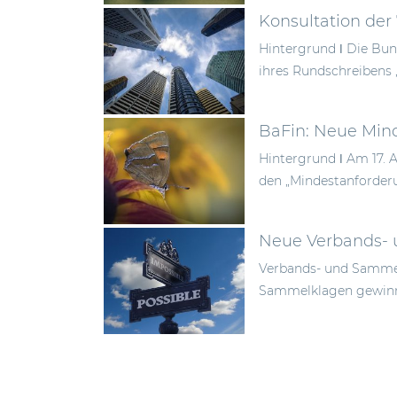
Konsultation der
Hintergrund ǀ Die Bun
ihres Rundschreibens 
BaFin: Neue Mind
Hintergrund ǀ Am 17. 
den „Mindestanforderu
Neue Verbands- 
Verbands- und Sammel
Sammelklagen gewinnt