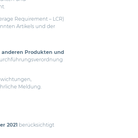
ht.
verage Requirement – LCR)
nnten Artikels und der
t anderen Produkten und
er Durchführungsverordnung
ewichtungen,
ährliche Meldung.
er 2021
berücksichtigt