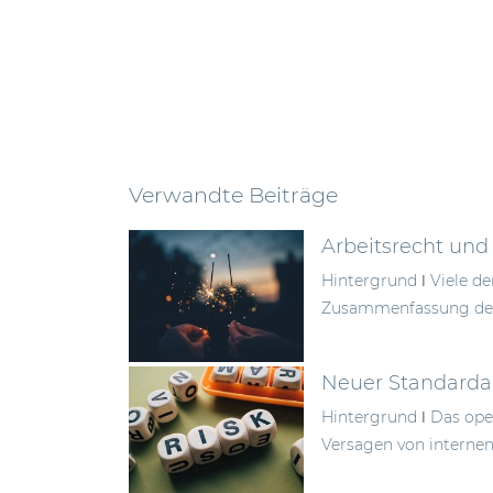
Verwandte Beiträge
Arbeitsrecht und
Hintergrund ǀ Viele d
Zusammenfassung der 
Neuer Standardan
Hintergrund ǀ Das oper
Versagen von internen