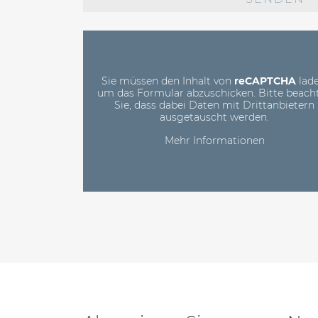
dieses
Feld
leer.
Sie müssen den Inhalt von
reCAPTCHA
lade
um das Formular abzuschicken. Bitte beach
Sie, dass dabei Daten mit Drittanbietern
ausgetauscht werden.
Mehr Informationen