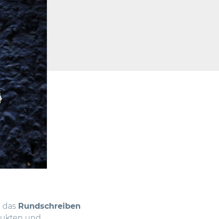
) das
Rundschreiben
dukten und