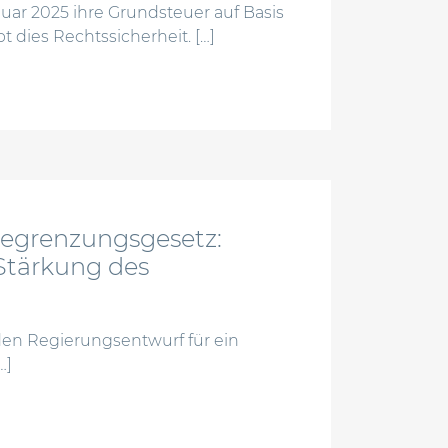
uar 2025 ihre Grundsteuer auf Basis
 dies Rechtssicherheit. […]
ll als verfassungskonform bestätigt
begrenzungsgesetz:
Stärkung des
den Regierungsentwurf für ein
…]
kobegrenzungsgesetz: umsetzung eu-richtlinien und stä