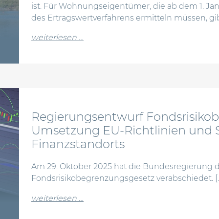
ist. Für Wohnungseigentümer, die ab dem 1. Jan
des Ertragswertverfahrens ermitteln müssen, gibt
from bfh: grundsteuer-bundesmode
weiterlesen …
Regierungsentwurf Fondsrisiko
Umsetzung EU-Richtlinien und 
Finanzstandorts
Am 29. Oktober 2025 hat die Bundesregierung 
Fondsrisikobegrenzungsgesetz verabschiedet. [
from regierungsentwurf fondsrisi
weiterlesen …