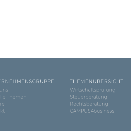
ERNEHMENSGRUPPE
THEMENÜBERSICHT
 uns
Wirtschaftsprüfung
lle Themen
Steuerberatung
ere
Rechtsberatung
kt
CAMPUS4business