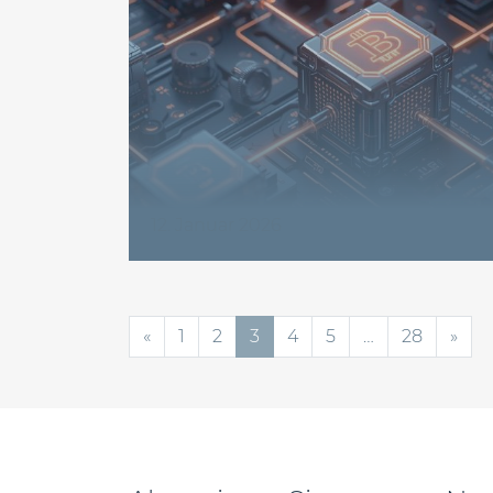
12. Januar 2026
Beitragsnavigation
«
1
2
3
4
5
…
28
»