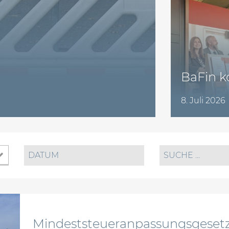
BaFin ko
8. Juli 2026
Mindeststeueranpassungsgesetz