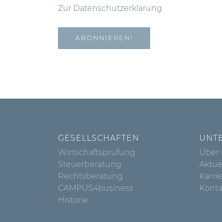
Zur Datenschutzerklärung
GESELLSCHAFTEN
UNT
Wirtschaftsprüfung
Über
Steuerberatung
Aktue
Rechtsberatung
Karri
CAMPUS4business
Konta
Historie