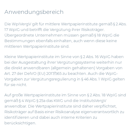
Anwendungsbereich
Die WpIVergV gilt für mittlere Wertpapierinstitute gemäß § 2 Abs.
17
WpIG
und betrifft die Vergütung ihrer Risikoträger.
Übergeordnete Unternehmen müssen gemäß § 18 WpIG die
Bestimmungen ebenfalls einhalten, auch wenn diese keine
mittleren Wertpapierinstitute sind.
Kleine Wertpapierinstitute im Sinne von § 2 Abs. 16 WpIG haben
bei der Ausgestaltung ihrer Vergütungssysteme weiterhin nur
die direkt anwendbaren (allgemein gehaltenen) Vorgaben von
Art. 27 der DelVO (EU) 2017/565 zu beachten. Auch die WpIG-
Vorgaben zur Vergütungsregulierung in § 46 Abs. 1 WpIG gelten
für sie nicht.
Auf große Wertpapierinstitute im Sinne von § 2 Abs. 18 WpIG sind
gemäß § 4 WpIG § 25a das KWG und die InstitutsVergV
anwendbar. Die Wertpapierinstitute sind daher verpflichtet,
Risikoträger auf Basis einer Risikoanalyse eigenverantwortlich zu
identifizieren und dabei auch interne Kriterien zu
berücksichtigen.