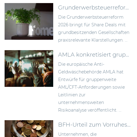
Grunderwerbsteuerreform 2026: Bundesrat billigt Neuregelung der Signing-Closing-Problematik
Die Grunderwerbsteuerreform
2026 bringt für Share Deals mit
grundbesitzenden Gesellschaften
praxisrelevante Klarstellungen. ...
AMLA konkretisiert gruppenweite AML-Anforderungen und die unternehmensweite Risikoanalyse
Die europäische Anti-
Geldwäschebehörde AMLA hat
Entwürfe für gruppenweite
AML/CFT-Anforderungen sowie
Leitlinien zur
unternehmensweiten
Risikoanalyse veröffentlicht. ...
BFH-Urteil zum Vorruhestandsmodell: Rückstellungen früher bilden als bisher anerkannt
Unternehmen, die