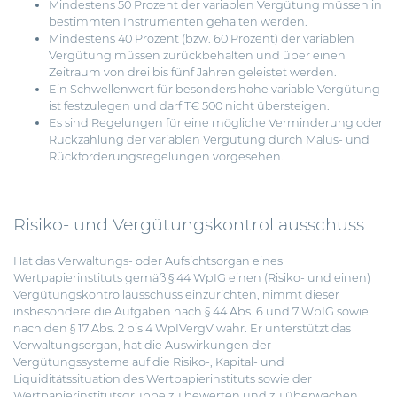
Mindestens 50 Prozent der variablen Vergütung müssen in
bestimmten Instrumenten gehalten werden.
Mindestens 40 Prozent (bzw. 60 Prozent) der variablen
Vergütung müssen zurückbehalten und über einen
Zeitraum von drei bis fünf Jahren geleistet werden.
Ein Schwellenwert für besonders hohe variable Vergütung
ist festzulegen und darf T€ 500 nicht übersteigen.
Es sind Regelungen für eine mögliche Verminderung oder
Rückzahlung der variablen Vergütung durch Malus- und
Rückforderungsregelungen vorgesehen.
Risiko- und Vergütungskontrollausschuss
Hat das Verwaltungs- oder Aufsichtsorgan eines
Wertpapierinstituts gemäß § 44 WpIG einen (Risiko- und einen)
Vergütungskontrollausschuss einzurichten, nimmt dieser
insbesondere die Aufgaben nach § 44 Abs. 6 und 7 WpIG sowie
nach den § 17 Abs. 2 bis 4 WpIVergV wahr. Er unterstützt das
Verwaltungsorgan, hat die Auswirkungen der
Vergütungssysteme auf die Risiko-, Kapital- und
Liquiditätssituation des Wertpapierinstituts sowie der
Wertpapierinstitutsgruppe zu bewerten und zu überwachen,