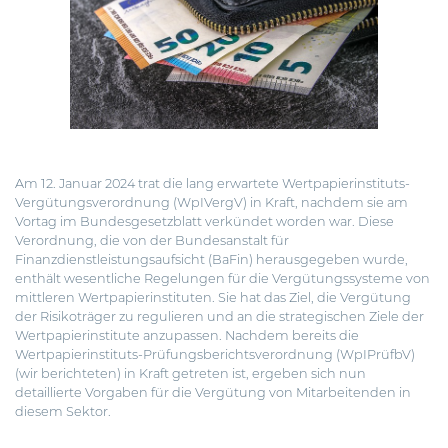
Am 12. Januar 2024 trat die lang erwartete Wertpapierinstituts-
Vergütungsverordnung (WpIVergV) in Kraft, nachdem sie am
Vortag im Bundesgesetzblatt verkündet worden war.
Diese
Verordnung, die von der Bundesanstalt für
Finanzdienstleistungsaufsicht (BaFin) herausgegeben wurde,
enthält wesentliche Regelungen für die Vergütungssysteme von
mittleren Wertpapierinstituten. Sie hat das Ziel, die Vergütung
der Risikoträger zu regulieren und an die strategischen Ziele der
Wertpapierinstitute anzupassen. Nachdem bereits die
Wertpapierinstituts-Prüfungsberichtsverordnung (WpIPrüfbV)
(
wir berichteten
) in Kraft getreten ist, ergeben sich nun
detaillierte Vorgaben für die Vergütung von Mitarbeitenden in
diesem Sektor.