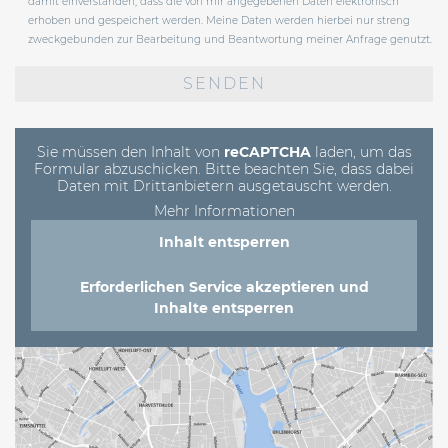
damit einverstanden, dass die von mir angegebenen Daten elektronisch
erhoben und gespeichert werden. Meine Daten werden hierbei nur streng
zweckgebunden zur Bearbeitung und Beantwortung meiner Anfrage genutzt.
Bitte
lasse
dieses
Feld
leer.
Sie müssen den Inhalt von
reCAPTCHA
laden, um das
Formular abzuschicken. Bitte beachten Sie, dass dabei
Daten mit Drittanbietern ausgetauscht werden.
Mehr Informationen
Inhalt entsperren
Erforderlichen Service akzeptieren und
Inhalte entsperren