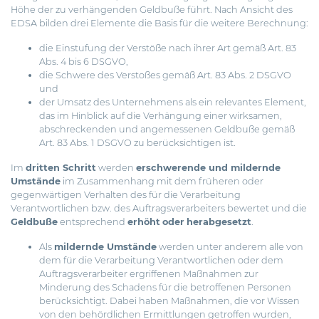
Höhe der zu verhängenden Geldbuße führt. Nach Ansicht des
EDSA bilden drei Elemente die Basis für die weitere Berechnung:
die Einstufung der Verstöße nach ihrer Art gemäß Art. 83
Abs. 4 bis 6 DSGVO,
die Schwere des Verstoßes gemäß Art. 83 Abs. 2 DSGVO
und
der Umsatz des Unternehmens als ein relevantes Element,
das im Hinblick auf die Verhängung einer wirksamen,
abschreckenden und angemessenen Geldbuße gemäß
Art. 83 Abs. 1 DSGVO zu berücksichtigen ist.
Im
dritten Schritt
werden
erschwerende und mildernde
Umstände
im Zusammenhang mit dem früheren oder
gegenwärtigen Verhalten des für die Verarbeitung
Verantwortlichen bzw. des Auftragsverarbeiters bewertet und die
Geldbuße
entsprechend
erhöht
oder
herabgesetzt
.
Als
mildernde Umstände
werden unter anderem alle von
dem für die Verarbeitung Verantwortlichen oder dem
Auftragsverarbeiter ergriffenen Maßnahmen zur
Minderung des Schadens für die betroffenen Personen
berücksichtigt. Dabei haben Maßnahmen, die vor Wissen
von den behördlichen Ermittlungen getroffen wurden,