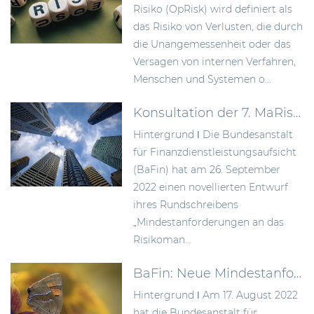
Risiko (OpRisk) wird definiert als
das Risiko von Verlusten, die durch
die Unangemessenheit oder das
Versagen von internen Verfahren,
Menschen und Systemen o...
Konsultation der 7. MaRisk-Novelle
Hintergrund ǀ Die Bundesanstalt
für Finanzdienstleistungsaufsicht
(BaFin) hat am 26. September
2022 einen novellierten Entwurf
ihres Rundschreibens
„Mindestanforderungen an das
Risikoman...
BaFin: Neue Mindestanforderungen zur Verbesserung der Abwicklungsfähigkeit von Instituten
Hintergrund ǀ Am 17. August 2022
hat die Bundesanstalt für