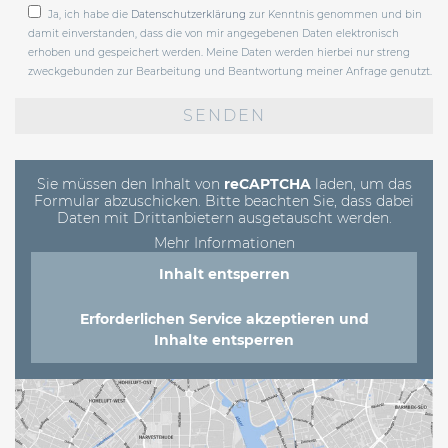
Ja, ich habe die
Datenschutzerklärung
zur Kenntnis genommen und bin
damit einverstanden, dass die von mir angegebenen Daten elektronisch
erhoben und gespeichert werden. Meine Daten werden hierbei nur streng
zweckgebunden zur Bearbeitung und Beantwortung meiner Anfrage genutzt.
Bitte
lasse
dieses
Feld
leer.
Sie müssen den Inhalt von
reCAPTCHA
laden, um das
Formular abzuschicken. Bitte beachten Sie, dass dabei
Daten mit Drittanbietern ausgetauscht werden.
Mehr Informationen
Inhalt entsperren
Erforderlichen Service akzeptieren und
Inhalte entsperren