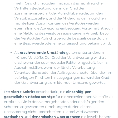
mehr Gewicht. Trotzdem hat auch das nachträgliche
Verhalten Bedeutung, denn der Grad der
Zusammenarbeit mit der Aufsichtsbehörde, um den
Verstoß abzustellen, und die Milderung der möglichen
nachteiligen Auswirkungen des Verstoßes werden
ebenfalls in die Abwägung einbezogen. Vorteilhaft ist auch
eine Meldung des Verstoßes aus eigenem Antrieb, bevor
der Verstoß der Aufsichtsbehörde beispielsweise durch
eine Beschwerde oder eine Untersuchung bekannt wird.
Als
erschwerende Umstände
gelten unter anderem
frühere Verstöße. Der Grad der Verantwortung wird als
erschwerender oder neutraler Faktor eingestuft. Nur in
Ausnahmefällen, wenn der für die Verarbeitung
Verantwortliche oder der Auftragsverarbeiter über die ihm
auferlegten Pflichten hinausgegangen ist, wird der Grad
der Verantwortung als mildernder Umstand gewertet.
Der
vierte Schritt
besteht darin, die
einschlägigen
gesetzlichen Höchstbeträge
für die verschiedenen Verstöße zu
ermitteln. Die in den vorhergehenden oder nachfolgenden
Schritten angewandten Erhöhungen dürfen diesen
Höchstbetrag nicht überschreiten. Hierbei wird zwischen
statischen
und
dynamischen
Obergrenzen
die jeweils höhere