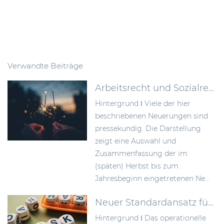
Verwandte Beiträge
Arbeitsrecht und Sozialrecht – mit Neuerungen ins Jahr 2023
Hintergrund ǀ Viele der hier
beschriebenen Neuerungen sind
pressekundig. Die Darstellung
zeigt eine Auswahl und
Zusammenfassung der im
(späten) Herbst bis zum
Jahresbeginn eingetretenen Ne...
Neuer Standardansatz für operationelle Risiken gem. CRR III
Hintergrund ǀ Das operationelle