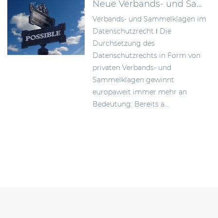
Neue Verbands- und Sammelklagen im Datenschutzrecht
Verbands- und Sammelklagen im
Datenschutzrecht ǀ Die
Durchsetzung des
Datenschutzrechts in Form von
privaten Verbands- und
Sammelklagen gewinnt
europaweit immer mehr an
Bedeutung. Bereits a...
Beitragsnavigation