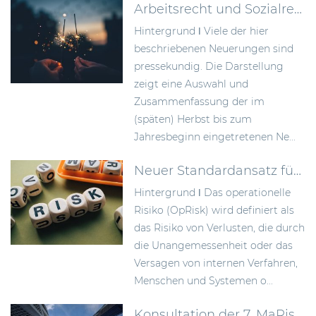
Arbeitsrecht und Sozialrecht – mit Neuerungen ins Jahr 2023
Hintergrund ǀ Viele der hier
beschriebenen Neuerungen sind
pressekundig. Die Darstellung
zeigt eine Auswahl und
Zusammenfassung der im
(späten) Herbst bis zum
Jahresbeginn eingetretenen Ne...
Neuer Standardansatz für operationelle Risiken gem. CRR III
Hintergrund ǀ Das operationelle
Risiko (OpRisk) wird definiert als
das Risiko von Verlusten, die durch
die Unangemessenheit oder das
Versagen von internen Verfahren,
Menschen und Systemen o...
Konsultation der 7. MaRisk-Novelle