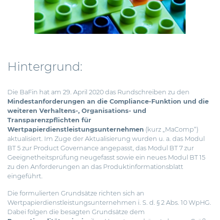
Hintergrund:
Die BaFin hat am 29. April 2020 das Rundschreiben zu den
Mindestanforderungen an die Compliance-Funktion und die
weiteren Verhaltens-, Organisations- und
Transparenzpflichten für
Wertpapierdienstleistungsunternehmen
(kurz „MaComp“)
aktualisiert.
Im Zuge der Aktualisierung wurden u. a. das Modul
BT 5 zur Product Governance angepasst, das Modul BT 7 zur
Geeignetheitsprüfung neugefasst sowie ein neues Modul BT 15
zu den Anforderungen an das Produktinformationsblatt
eingeführt.
Die formulierten Grundsätze richten sich an
Wertpapierdienstleistungsunternehmen i. S. d. § 2 Abs. 10 WpHG.
Dabei folgen die besagten Grundsätze dem