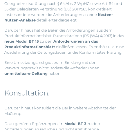
Geeignetheitsprüfung nach § 64 Abs. 3 WpHG sowie Art. 54 und
55 der Delegierten Verordnung (EU) 2017/565 konkretisiert.
Insbesondere werden die Anforderungen an eine
Kosten-
Nutzen-Analyse
detaillierter dargelegt.
Darüber hinaus hat die BaFin die Anforderungen aus dem
Produktinformationsblatt-Rundschreiben (RS (WA) 4/2013) in das
neue Modul BT 15
zu den
Anforderungen an das
Produktinformationsblatt
einfließen lassen. Es enthält u. a. eine
Ausdehnung der Geltungsdauer für die Konformitätserklärung.
Eine Umsetzungsfrist gibt es im Einklang mit der
Verwaltungspraxis nicht, sodass die Anforderungen
unmittelbare Geltung
haben.
Konsultation:
Darüber hinaus konsultiert die BaFin weitere Abschnitte der
MaComp.
Dazu gehören Ergänzungen im
Modul BT 3
zu den
Anforderungen an redliche und nicht irreführende