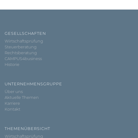
GESELLSCHAFTEN
Wirtschaftsprüfung
Steuerberatung
Rechtsberatung
CAMPUS4business
Historie
UNTERNEHMENSGRUPPE
Über uns
Aktuelle Themen
Karriere
Kontakt
THEMENÜBERSICHT
Wirtschaftsprüfung