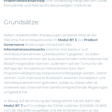
Proportionalitätsprinzip
; ihre Umsetzung hängt also von Größe,
Komplexität und Risikoprofil des jeweiligen Instituts ab.
Grundsätze:
Neben redaktionellen Anpassungen einzelner Module der
MaComp hat es beispielsweise im
Modul BT 5
zur
Product
Governance
Änderungen hinsichtlich des
Informationsaustauschs
zwischen Konzepteur und
Vertriebsunternehmen („Distributoren“) gegeben. So sollen
Vertriebsunternehmen die auszutauschenden Informationen bei
Bedarf mitgestalten können, außerdem soll der Turnus für die
Abfrage der Konzepteure risikoorientiert bzw. dem
Proportionalitätsprinzip entsprechend festgelegt werden. Damit
wird ein noch intensiverer Austausch zwischen Konzepteur und
Vertriebsunternehmen gefordert, sodass zu überprüfen ist,
inwieweit das Unternehmen bereits entsprechende Regelungen
umgesetzt hat.
In Bezug auf die Prüfung der Geeignetheit hat die BaFin das
Modul BT 7
auf Grundlage der ESMA-Leitlinien (ESMA35-43-869)
vom 28. Mai 2018 neugefasst und die Anforderungen an die