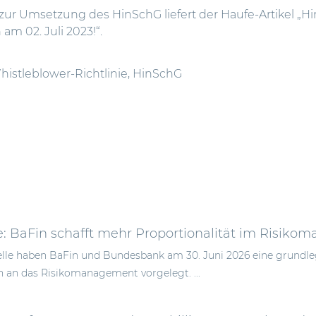
 zur Umsetzung des HinSchG liefert der Haufe-Artikel „
Hi
n am 02. Juli 2023!
“.
istleblower-Richtlinie
,
HinSchG
e: BaFin schafft mehr Proportionalität im Risik
elle haben BaFin und Bundesbank am 30. Juni 2026 eine grundl
 an das Risikomanagement vorgelegt. ...