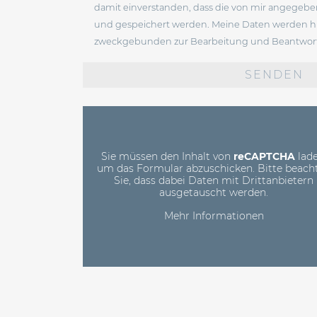
damit einverstanden, dass die von mir angegeb
und gespeichert werden. Meine Daten werden hi
zweckgebunden zur Bearbeitung und Beantwort
Bitte
lasse
dieses
Feld
leer.
Sie müssen den Inhalt von
reCAPTCHA
lade
um das Formular abzuschicken. Bitte beach
Sie, dass dabei Daten mit Drittanbietern
ausgetauscht werden.
Mehr Informationen