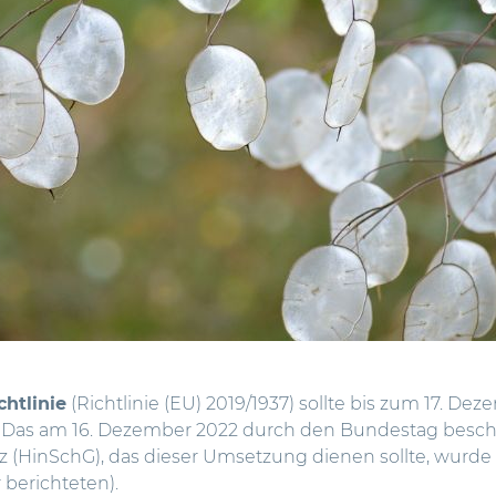
htlinie
(Richtlinie (EU) 2019/1937) sollte bis zum 17. Dez
 Das am 16. Dezember 2022 durch den Bundestag besch
 (HinSchG), das dieser Umsetzung dienen sollte, wurde
r berichteten
).