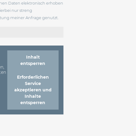
enen Daten elektronisch erhoben
erbei nur streng
ung meiner Anfrage genutzt.
Inhalt
entsperren
n,
ten
Erforderlichen
Service
akzeptieren und
Inhalte
entsperren