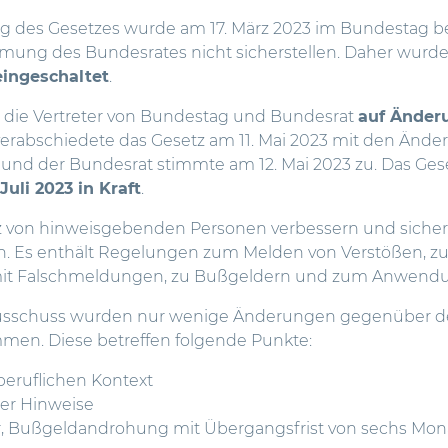
ng des Gesetzes wurde am 17. März 2023 im Bundestag be
mung des Bundesrates nicht sicherstellen. Daher wurde
ingeschaltet
.
h die Vertreter von Bundestag und Bundesrat
auf Änder
verabschiedete das Gesetz am 11. Mai 2023 mit den Änd
und der Bundesrat stimmte am 12. Mai 2023 zu. Das Ges
 Juli 2023 in Kraft
.
z von hinweisgebenden Personen verbessern und sichers
n. Es enthält Regelungen zum Melden von Verstößen, 
t Falschmeldungen, zu Bußgeldern und zum Anwendun
ausschuss wurden nur wenige Änderungen gegenüber 
en. Diese betreffen folgende Punkte:
eruflichen Kontext
r Hinweise
r, Bußgeldandrohung mit Übergangsfrist von sechs Mo