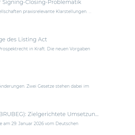
r Signing-Closing-Problematik
chaften praxisrelevante Klarstellungen. ...
e des Listing Act
Prospektrecht in Kraft. Die neuen Vorgaben
Änderungen. Zwei Gesetze stehen dabei im
Bankenrichtlinienumsetzungs- und Bürokratieentlastungsgesetz (BRUBEG): Zielgerichtete Umsetzung des EU-Bankenpakets in Deutschland
e am 29. Januar 2026 vom Deutschen