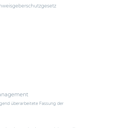
nweisgeberschutzgesetz
omanagement
egend überarbeitete Fassung der