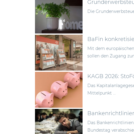
Grunderwerbsteue
Die Grunderwerbsteuer
BaFin konkretisi
Mit dem europäischen 
sollen den Zugang zum
KAGB 2026: StoF
Das Kapitalanlageges
Mittelpunkt ...
Das Bankenrichtlinie
Bundestag verabschied