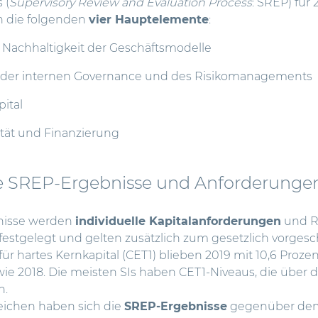
 (
Supervisory Review and Evaluation Process
: SREP) für 
ch die folgenden
vier Hauptelemente
:
d Nachhaltigkeit der Geschäftsmodelle
der internen Governance und des Risikomanagements
pital
dität und Finanzierung
ie SREP-Ergebnisse und Anforderungen
bnisse werden
individuelle Kapitalanforderungen
und Ri
I) festgelegt und gelten zusätzlich zum gesetzlich vorges
r hartes Kernkapital (CET1) blieben 2019 mit 10,6 Proz
ie 2018. Die meisten SIs haben CET1-Niveaus, die über
n.
eichen haben sich die
SREP-Ergebnisse
gegenüber dem 