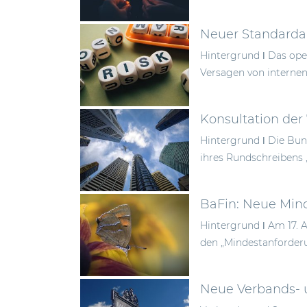
Neuer Standardan
Hintergrund ǀ Das oper
Versagen von internen
Konsultation der
Hintergrund ǀ Die Bun
ihres Rundschreibens 
BaFin: Neue Mind
Hintergrund ǀ Am 17. 
den „Mindestanforderu
Neue Verbands- 