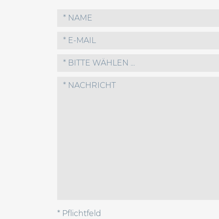
* BITTE WÄHLEN ...
* Pflichtfeld