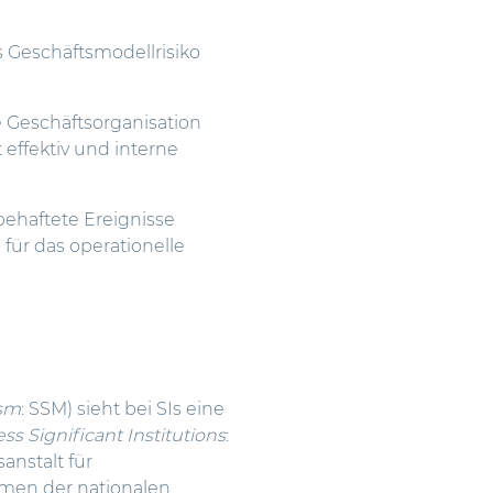
s Geschäftsmodellrisiko
ne Geschäftsorganisation
 effektiv und interne
obehaftete Ereignisse
für das operationelle
ism
: SSM) sieht bei SIs eine
ess Significant Institutions
:
anstalt für
hmen der nationalen