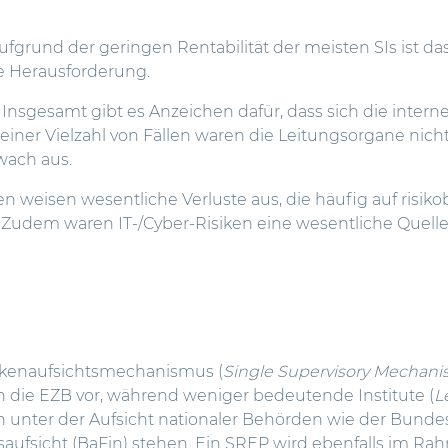
Aufgrund der geringen Rentabilität der meisten SIs ist da
e Herausforderung.
: Insgesamt gibt es Anzeichen dafür, dass sich die inter
n einer Vielzahl von Fällen waren die Leitungsorgane nicht
wach aus.
en weisen wesentliche Verluste aus, die häufig auf risik
 Zudem waren IT-/Cyber-Risiken eine wesentliche Quelle 
kenaufsichtsmechanismus (
Single Supervisory Mechan
ch die EZB vor, während weniger bedeutende Institute (
L
n unter der Aufsicht nationaler Behörden wie der Bundes
saufsicht (BaFin) stehen. Ein SREP wird ebenfalls im Ra