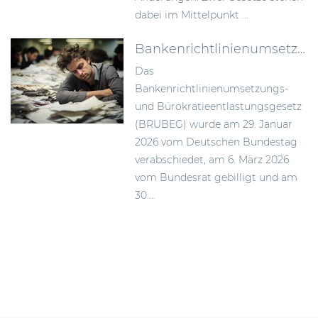
dabei im Mittelpunkt ...
Bankenrichtlinienumsetzungs- und Bürokratieentlastungsgesetz (BRUBEG): Zielgerichtete Umsetzung des EU-Bankenpakets in Deutschland
Das
Bankenrichtlinienumsetzungs-
und Bürokratieentlastungsgesetz
(BRUBEG) wurde am 29. Januar
2026 vom Deutschen Bundestag
verabschiedet, am 6. März 2026
vom Bundesrat gebilligt und am
30....
Beitragsnavigation