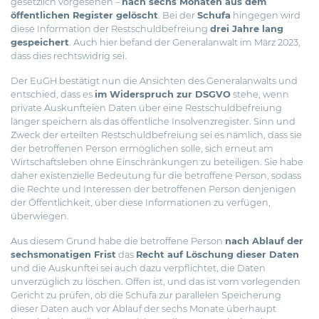
gesetzlich vorgesehen –
nach sechs Monaten aus dem
öffentlichen Register gelöscht
. Bei der
Schufa
hingegen wird
diese Information der Restschuldbefreiung
drei Jahre lang
gespeichert
. Auch hier befand der Generalanwalt im März 2023,
dass dies rechtswidrig sei.
Der EuGH bestätigt nun die Ansichten des Generalanwalts und
entschied, dass es
im Widerspruch zur DSGVO
stehe, wenn
private Auskunfteien Daten über eine Restschuldbefreiung
länger speichern als das öffentliche Insolvenzregister. Sinn und
Zweck der erteilten Restschuldbefreiung sei es nämlich, dass sie
der betroffenen Person ermöglichen solle, sich erneut am
Wirtschaftsleben ohne Einschränkungen zu beteiligen. Sie habe
daher existenzielle Bedeutung für die betroffene Person, sodass
die Rechte und Interessen der betroffenen Person denjenigen
der Öffentlichkeit, über diese Informationen zu verfügen,
überwiegen.
Aus diesem Grund habe die betroffene Person
nach Ablauf der
sechsmonatigen Frist
das
Recht auf Löschung dieser Daten
und die Auskunftei sei auch dazu verpflichtet, die Daten
unverzüglich zu löschen. Offen ist, und das ist vom vorlegenden
Gericht zu prüfen, ob die Schufa zur parallelen Speicherung
dieser Daten auch vor Ablauf der sechs Monate überhaupt