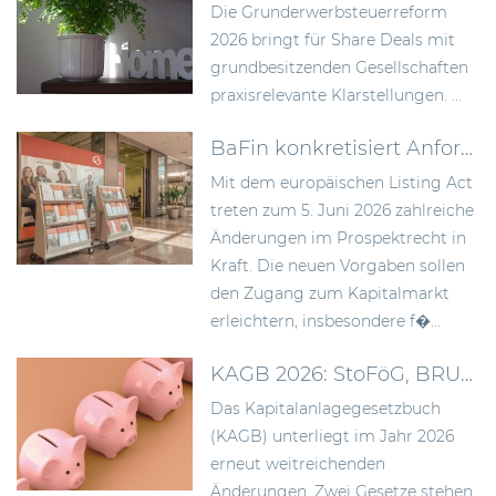
Die Grunderwerbsteuerreform
2026 bringt für Share Deals mit
grundbesitzenden Gesellschaften
praxisrelevante Klarstellungen. ...
BaFin konkretisiert Anforderungen an Wertpapierprospekte im Zuge des Listing Act
Mit dem europäischen Listing Act
treten zum 5. Juni 2026 zahlreiche
Änderungen im Prospektrecht in
Kraft. Die neuen Vorgaben sollen
den Zugang zum Kapitalmarkt
erleichtern, insbesondere f�...
KAGB 2026: StoFöG, BRUBEG und die Folgen für Asset Manager
Das Kapitalanlagegesetzbuch
(KAGB) unterliegt im Jahr 2026
erneut weitreichenden
Änderungen. Zwei Gesetze stehen