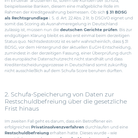
im Einzelfall“ anzusehen ist, sofern die Kunden der Schufa,
beispielsweise Banken, diesem eine maßgebliche Rolle im
Rahmen der Kreditgewährung beimessen. Ob sich
§ 31 BDSG
als Rechtsgrundlage
i. S. d. Art. 22 Abs. 2 lit. b DSGVO eignet und
somit das Scoring als Ausnahmeregelung in Deutschland
zulässig ist, müssen nun die
deutschen Gerichte prüfen
. Bis zur
endgültigen Klärung bleibt es also erst einmal beim derzeitigen
Status quo. Nichtsdestotrotz ist es sehr wahrscheinlich, dass § 31
BDSG, vor dem Hintergrund der aktuellen EuGH-Entscheidung,
zumindest in der derzeitigen Fassung, einer Überprüfung durch
das europäische Datenschutzrecht nicht standhält und dass
Kreditentscheidungsprozesse in Deutschland somit zukünftig
nicht ausschließlich auf dem Schufa-Score beruhen dürften.
2. Schufa-Speicherung von Daten zur
Restschuldbefreiung über die gesetzliche
Frist hinaus
Im zweiten Fall geht es darum, dass ein Betroffener ein
erfolgreiches
Privatinsolvenzverfahren
durchlaufen und eine
Restschuldbefreiung
erhalten hatte. Dieses wurde – wie