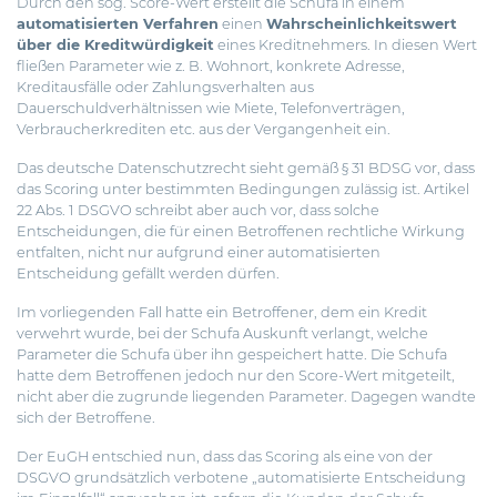
Durch den sog. Score-Wert erstellt die Schufa in einem
automatisierten Verfahren
einen
Wahrscheinlichkeitswert
über die Kreditwürdigkeit
eines Kreditnehmers. In diesen Wert
fließen Parameter wie z. B. Wohnort, konkrete Adresse,
Kreditausfälle oder Zahlungsverhalten aus
Dauerschuldverhältnissen wie Miete, Telefonverträgen,
Verbraucherkrediten etc. aus der Vergangenheit ein.
Das deutsche Datenschutzrecht sieht gemäß § 31 BDSG vor, dass
das Scoring unter bestimmten Bedingungen zulässig ist. Artikel
22 Abs. 1 DSGVO schreibt aber auch vor, dass solche
Entscheidungen, die für einen Betroffenen rechtliche Wirkung
entfalten, nicht nur aufgrund einer automatisierten
Entscheidung gefällt werden dürfen.
Im vorliegenden Fall hatte ein Betroffener, dem ein Kredit
verwehrt wurde, bei der Schufa Auskunft verlangt, welche
Parameter die Schufa über ihn gespeichert hatte. Die Schufa
hatte dem Betroffenen jedoch nur den Score-Wert mitgeteilt,
nicht aber die zugrunde liegenden Parameter. Dagegen wandte
sich der Betroffene.
Der EuGH entschied nun, dass das Scoring als eine von der
DSGVO grundsätzlich verbotene „automatisierte Entscheidung