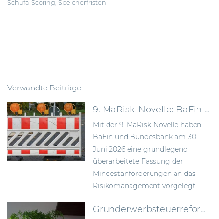
Schufa-Scoring
,
Speicherfristen
Verwandte Beiträge
9. MaRisk-Novelle: BaFin schafft mehr Proportionalität im Risikomanagement
Mit der 9. MaRisk-Novelle haben
BaFin und Bundesbank am 30.
Juni 2026 eine grundlegend
überarbeitete Fassung der
Mindestanforderungen an das
Risikomanagement vorgelegt. ...
Grunderwerbsteuerreform 2026: Bundesrat billigt Neuregelung der Signing-Closing-Problematik