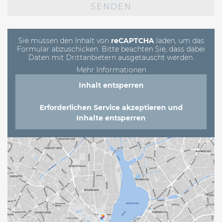
lasse
dieses
Feld
leer.
Sie müssen den Inhalt von
reCAPTCHA
laden, um das
Formular abzuschicken. Bitte beachten Sie, dass dabei
Daten mit Drittanbietern ausgetauscht werden.
Mehr Informationen
Inhalt entsperren
Erforderlichen Service akzeptieren und
Inhalte entsperren