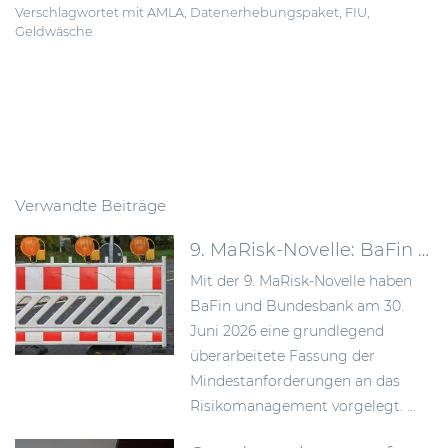
Verschlagwortet mit
AMLA
,
Datenerhebungspaket
,
FIU
,
Geldwäsche
Verwandte Beiträge
9. MaRisk-Novelle: BaFin schafft mehr Proportionalität im Risikomanagement
Mit der 9. MaRisk-Novelle haben
BaFin und Bundesbank am 30.
Juni 2026 eine grundlegend
überarbeitete Fassung der
Mindestanforderungen an das
Risikomanagement vorgelegt. ...