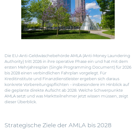
Die EU-Anti-Geldwäschebehörde AMLA (Anti-Money Laundering
Authority) tritt 2026 in ihre operative Phase ein und hat mit dem
ersten Mehrjahresplan (Single Programming Document) für 2026
bis 2028 einen verbindlichen Fahrplan vorgelegt.
Für
Kreditinstitute und Finanzdienstleister ergeben sich daraus
konkrete Vorbereitungspflichten – insbesondere im Hinblick auf
die geplante direkte Aufsicht ab 2028. Welche Schwerpunkte
AMLA setzt und was Marktteilnehmer jetzt wissen müssen, zeigt
dieser Überblick.
Strategische Ziele der AMLA bis 2028