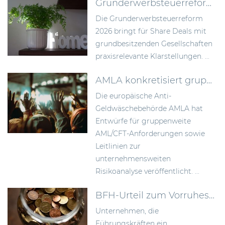
Grunderwerbsteuerreform 2026: Bundesrat billigt Neuregelung der Signing-Closing-Problematik
Die Grunderwerbsteuerreform
2026 bringt für Share Deals mit
grundbesitzenden Gesellschaften
praxisrelevante Klarstellungen. ...
AMLA konkretisiert gruppenweite AML-Anforderungen und die unternehmensweite Risikoanalyse
Die europäische Anti-
Geldwäschebehörde AMLA hat
Entwürfe für gruppenweite
AML/CFT-Anforderungen sowie
Leitlinien zur
unternehmensweiten
Risikoanalyse veröffentlicht. ...
BFH-Urteil zum Vorruhestandsmodell: Rückstellungen früher bilden als bisher anerkannt
Unternehmen, die
Führungskräften ein