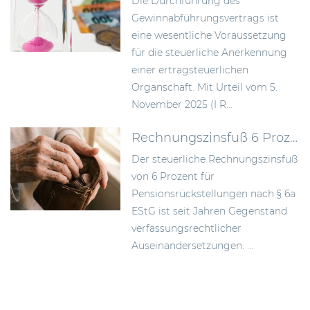
Die Durchführung des
Gewinnabführungsvertrags ist
eine wesentliche Voraussetzung
für die steuerliche Anerkennung
einer ertragsteuerlichen
Organschaft. Mit Urteil vom 5.
November 2025 (I R...
Rechnungszinsfuß 6 Prozent bei Pensionsrückstellungen: BMF weist Einsprüche per Allgemeinverfügung zurück
Der steuerliche Rechnungszinsfuß
von 6 Prozent für
Pensionsrückstellungen nach § 6a
EStG ist seit Jahren Gegenstand
verfassungsrechtlicher
Auseinandersetzungen. ...