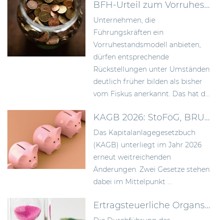
BFH-Urteil zum Vorruhestandsmodell: Rückstellungen früher bilden als bisher anerkannt
Unternehmen, die
Führungskräften ein
Vorruhestandsmodell anbieten,
dürfen entsprechende
Rückstellungen unter Umständen
deutlich früher bilden als bisher
vom Fiskus anerkannt. Das hat d...
KAGB 2026: StoFöG, BRUBEG und die Folgen für Asset Manager
Das Kapitalanlagegesetzbuch
(KAGB) unterliegt im Jahr 2026
erneut weitreichenden
Änderungen. Zwei Gesetze stehen
dabei im Mittelpunkt ...
Ertragsteuerliche Organschaft: BFH konkretisiert Anforderungen an die Durchführung des Gewinnabführungsvertrags