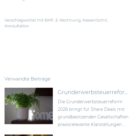
Verschlagwortet mit
BMF
,
E-Rechnung
,
KassenSichV
,
Konsultation
Verwandte Beiträge
Grunderwerbsteuerreform 2026: Bundesrat billigt Neuregelung der Signing-Closing-Problematik
Die Grunderwerbsteuerreform
2026 bringt für Share Deals mit
grundbesitzenden Gesellschaften
praxisrelevante Klarstellungen. ...