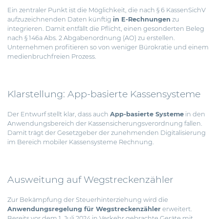
Ein zentraler Punkt ist die Möglichkeit, die nach § 6 KassenSichV
aufzuzeichnenden Daten künftig
in E-Rechnungen
zu
integrieren. Damit entfällt die Pflicht, einen gesonderten Beleg
nach § 146a Abs. 2 Abgabenordnung (AO) zu erstellen.
Unternehmen profitieren so von weniger Bürokratie und einem
medienbruchfreien Prozess.
Klarstellung: App-basierte Kassensysteme
Der Entwurf stellt klar, dass auch
App-basierte Systeme
in den
Anwendungsbereich der Kassensicherungsverordnung fallen.
Damit trägt der Gesetzgeber der zunehmenden Digitalisierung
im Bereich mobiler Kassensysteme Rechnung.
Ausweitung auf Wegstreckenzähler
Zur Bekämpfung der Steuerhinterziehung wird die
Anwendungsregelung für Wegstreckenzähler
erweitert.
Bereits vor dem 1. Juli 2024 in Verkehr gebrachte Geräte mit