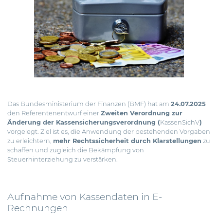
Das Bundesministerium der Finanzen (BMF) hat am
24.07.2025
den
Referentenentwurf
einer
Zweiten Verordnung zur
Änderung der Kassensicherungsverordnung (
KassenSichV
)
vorgelegt.
Ziel ist es, die Anwendung der bestehenden Vorgaben
zu erleichtern,
mehr Rechtssicherheit durch Klarstellungen
zu
schaffen und zugleich die Bekämpfung von
Steuerhinterziehung zu verstärken.
Aufnahme von Kassendaten in E-
Rechnungen