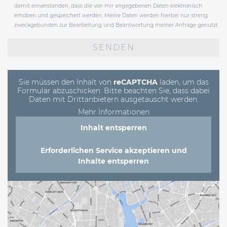
damit einverstanden, dass die von mir angegebenen Daten elektronisch
erhoben und gespeichert werden. Meine Daten werden hierbei nur streng
zweckgebunden zur Bearbeitung und Beantwortung meiner Anfrage genutzt.
Bitte
lasse
dieses
Feld
leer.
Sie müssen den Inhalt von
reCAPTCHA
laden, um das
Formular abzuschicken. Bitte beachten Sie, dass dabei
Daten mit Drittanbietern ausgetauscht werden.
Mehr Informationen
Inhalt entsperren
Erforderlichen Service akzeptieren und
Inhalte entsperren