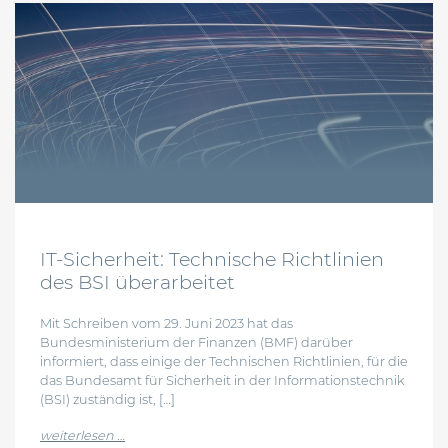
8. August 2023
IT-Sicherheit: Technische Richtlinien
des BSI überarbeitet
Mit Schreiben vom 29. Juni 2023 hat das
Bundesministerium der Finanzen (BMF) darüber
informiert, dass einige der Technischen Richtlinien, für die
das Bundesamt für Sicherheit in der Informationstechnik
(BSI) zuständig ist, […]
from it-sicherheit: technische richtlinien des bsi ü
weiterlesen …