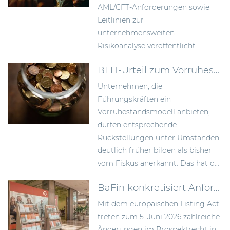
AML/CFT-Anforderungen sowie
Leitlinien zur
unternehmensweiten
Risikoanalyse veröffentlicht. ...
BFH-Urteil zum Vorruhestandsmodell: Rückstellungen früher bilden als bisher anerkannt
Unternehmen, die
Führungskräften ein
Vorruhestandsmodell anbieten,
dürfen entsprechende
Rückstellungen unter Umständen
deutlich früher bilden als bisher
vom Fiskus anerkannt. Das hat d...
BaFin konkretisiert Anforderungen an Wertpapierprospekte im Zuge des Listing Act
Mit dem europäischen Listing Act
treten zum 5. Juni 2026 zahlreiche
Änderungen im Prospektrecht in