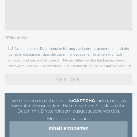
* Pflichtfeld
Ja, ich habe die
Datenschutzerklärung
zur Kenntnis genommen und bin
damit einverstanden, dass die von mir angegebenen Daten elektronisch
erhoben und gespeichert werden. Meine Daten werden hierbei nur streng
zweckgebunden zur Bearbeitung und Beantwortung meiner Anfrage genutzt.
Bitte
lasse
dieses
Feld
leer.
Sie müssen den Inhalt von
reCAPTCHA
laden, um das
Formular abzuschicken. Bitte beachten Sie, dass dabei
Daten mit Drittanbietern ausgetauscht werden.
Mehr Informationen
Inhalt entsperren