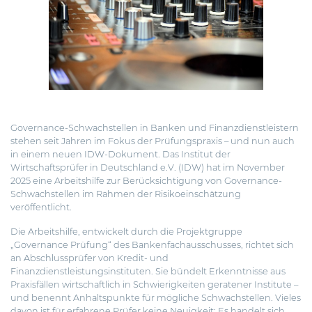
Governance-Schwachstellen in Banken und Finanzdienstleistern
stehen seit Jahren im Fokus der Prüfungspraxis – und nun auch
in einem neuen IDW-Dokument. Das Institut der
Wirtschaftsprüfer in Deutschland e.V. (IDW) hat im November
2025 eine
Arbeitshilfe zur Berücksichtigung von Governance-
Schwachstellen
im Rahmen der Risikoeinschätzung
veröffentlicht.
Die Arbeitshilfe, entwickelt durch die Projektgruppe
„Governance Prüfung“ des Bankenfachausschusses, richtet sich
an Abschlussprüfer von Kredit- und
Finanzdienstleistungsinstituten. Sie bündelt Erkenntnisse aus
Praxisfällen wirtschaftlich in Schwierigkeiten geratener Institute –
und benennt Anhaltspunkte für mögliche Schwachstellen. Vieles
davon ist für erfahrene Prüfer keine Neuigkeit: Es handelt sich