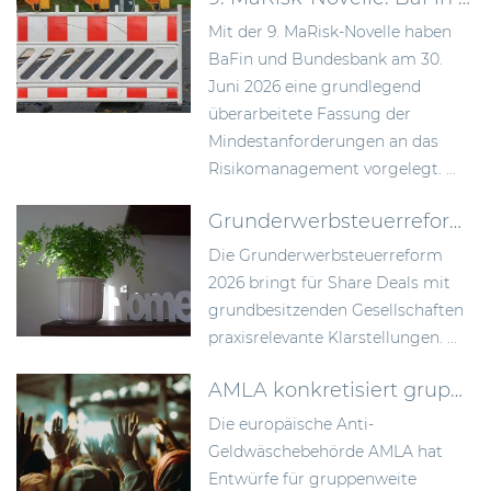
Mit der 9. MaRisk-Novelle haben
BaFin und Bundesbank am 30.
Juni 2026 eine grundlegend
überarbeitete Fassung der
Mindestanforderungen an das
Risikomanagement vorgelegt. ...
Grunderwerbsteuerreform 2026: Bundesrat billigt Neuregelung der Signing-Closing-Problematik
Die Grunderwerbsteuerreform
2026 bringt für Share Deals mit
grundbesitzenden Gesellschaften
praxisrelevante Klarstellungen. ...
AMLA konkretisiert gruppenweite AML-Anforderungen und die unternehmensweite Risikoanalyse
Die europäische Anti-
Geldwäschebehörde AMLA hat
Entwürfe für gruppenweite