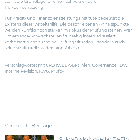
stärkt die Grundlage für eine nachvollziehbare
Risikoeinschätzung.
Für Kredit- und Finanzdienstleistungsinstitute bedeutet die
Existenz dieser Arbeitshilfe: Die beschriebenen Anhaltspunkte
werden künftig noch stärker im Fokus der Prüfung stehen. Wer
Governance-Schwachstellen frühzeitig intern adressiert,
verbessert nicht nur seine Prüfungssituation – sondern auch
seine strukturelle Widerstandsfähigkeit.
Verschlagwortet mit
CRD IV
,
EBA-Leitlinien
,
Governance
,
IDW
,
Interne Revision
,
KWG
,
PrüfbV
Verwandte Beiträge
9. MaRisk-Novelle: BaFin schafft mehr Proportionalität im Risikomanagement