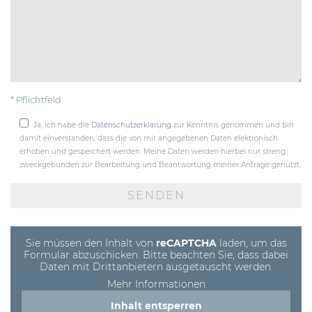
* Pflichtfeld
Ja, ich habe die
Datenschutzerklärung
zur Kenntnis genommen und bin
damit einverstanden, dass die von mir angegebenen Daten elektronisch
erhoben und gespeichert werden. Meine Daten werden hierbei nur streng
zweckgebunden zur Bearbeitung und Beantwortung meiner Anfrage genutzt.
Bitte
lasse
dieses
Feld
leer.
Sie müssen den Inhalt von
reCAPTCHA
laden, um das
Formular abzuschicken. Bitte beachten Sie, dass dabei
Daten mit Drittanbietern ausgetauscht werden.
Mehr Informationen
Inhalt entsperren