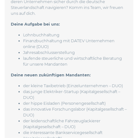
deren Unternehmen sicher durch die deutsche
Steuerlandschaft navigieren? Komm ins Team, wir freuen
uns auf dich.
Deine Aufgabe bei uns:
Lohnbuchhaltung
Finanzbuchhaltung mit DATEV Unternehmen
online (DUO)
Jahresabschlusserstellung
laufende steuerliche und wirtschaftliche Beratung
für unsere Mandanten
Deine neuen zukünftigen Mandanten:
der kleine Taxibetrieb (Einzelunternehmen – DUO)
das junge Elektriker-Startup (Kapitalgesellschaft –
DUO)
der hippe Eisladen (Personengesellschaft)
das innovative Forschungslabor (Kapitalgesellschaft –
DUO)
der leidenschaftliche Fahrzeuglackierer
(Kapitalgesellschaft – DUO)
die interessante Bankservicegesellschaft