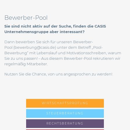
Bewerber-Pool
Sie sind nicht aktiv auf der Suche, finden die CASIS
Unternehmensgruppe aber interessant?
Dann bewerben Sie sich für unseren Bewerber-
Pool (
bewerbung@casis.de
) unter dem Betreff „Pool-
Bewerbung“ mit Lebenslauf und Motivationsschreiben, warum
Sie zu uns passen! – Aus diesem Bewerber-Pool rekrutieren wir
regelmäßig Mitarbeiter.
Nutzen Sie die Chance, von uns angesprochen zu werden!
WIRTSCHAFTSPRÜFUNG
STEUERBERATUNG
RECHTSBERATUNG