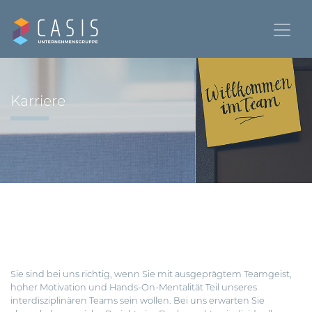
Karriere
Sie sind bei uns richtig, wenn Sie mit ausgeprägtem Teamgeist,
hoher Motivation und Hands-On-Mentalität Teil unseres
interdisziplinären Teams sein wollen. Bei uns erwarten Sie