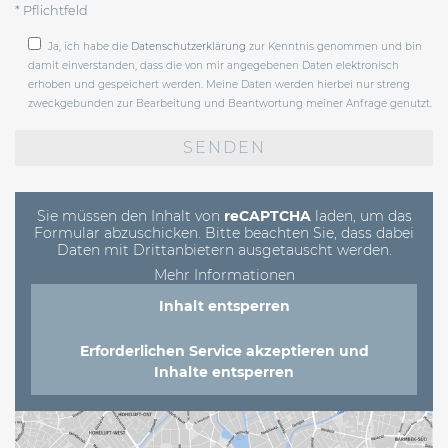
* Pflichtfeld
Ja, ich habe die
Datenschutzerklärung
zur Kenntnis genommen und bin
damit einverstanden, dass die von mir angegebenen Daten elektronisch
erhoben und gespeichert werden. Meine Daten werden hierbei nur streng
zweckgebunden zur Bearbeitung und Beantwortung meiner Anfrage genutzt.
Bitte
lasse
dieses
Feld
leer.
Sie müssen den Inhalt von
reCAPTCHA
laden, um das
Formular abzuschicken. Bitte beachten Sie, dass dabei
Daten mit Drittanbietern ausgetauscht werden.
Mehr Informationen
Inhalt entsperren
Erforderlichen Service akzeptieren und
Inhalte entsperren