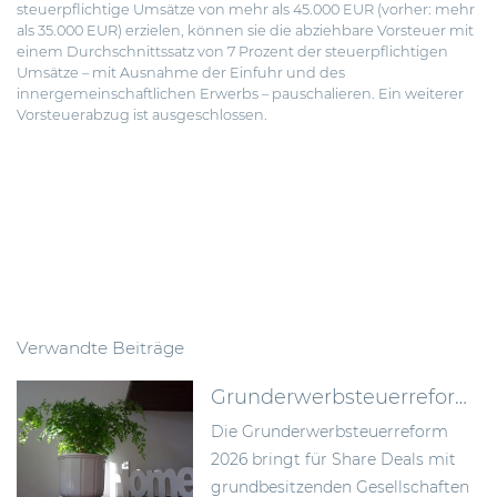
steuerpflichtige Umsätze von mehr als 45.000 EUR (vorher: mehr
als 35.000 EUR) erzielen, können sie die abziehbare Vorsteuer mit
einem Durchschnittssatz von 7 Prozent der steuerpflichtigen
Umsätze – mit Ausnahme der Einfuhr und des
innergemeinschaftlichen Erwerbs – pauschalieren. Ein weiterer
Vorsteuerabzug ist ausgeschlossen.
Verwandte Beiträge
Grunderwerbsteuerreform 2026: Bundesrat billigt Neuregelung der Signing-Closing-Problematik
Die Grunderwerbsteuerreform
2026 bringt für Share Deals mit
grundbesitzenden Gesellschaften