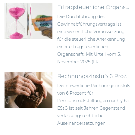
Ertragsteuerliche Organschaft: BFH konkretisiert Anforderungen an die Durchführung des Gewinnabführungsvertrags
Die Durchführung des
Gewinnabführungsvertrags ist
eine wesentliche Voraussetzung
für die steuerliche Anerkennung
einer ertragsteuerlichen
Organschaft. Mit Urteil vom 5.
November 2025 (I R...
Rechnungszinsfuß 6 Prozent bei Pensionsrückstellungen: BMF weist Einsprüche per Allgemeinverfügung zurück
Der steuerliche Rechnungszinsfuß
von 6 Prozent für
Pensionsrückstellungen nach § 6a
EStG ist seit Jahren Gegenstand
verfassungsrechtlicher
Auseinandersetzungen. ...