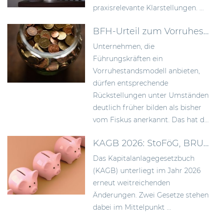
praxisrelevante Klarstellungen. ...
BFH-Urteil zum Vorruhestandsmodell: Rückstellungen früher bilden als bisher anerkannt
Unternehmen, die
Führungskräften ein
Vorruhestandsmodell anbieten,
dürfen entsprechende
Rückstellungen unter Umständen
deutlich früher bilden als bisher
vom Fiskus anerkannt. Das hat d...
KAGB 2026: StoFöG, BRUBEG und die Folgen für Asset Manager
Das Kapitalanlagegesetzbuch
(KAGB) unterliegt im Jahr 2026
erneut weitreichenden
Änderungen. Zwei Gesetze stehen
dabei im Mittelpunkt ...