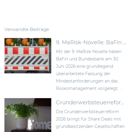
Verwandte Beiträge
9. MaRisk-Novelle: BaFin schafft mehr Proportionalität im Risikomanagement
Mit der 9. MaRisk-Novelle haben
BaFin und Bundesbank am 30.
Juni 2026 eine grundlegend
überarbeitete Fassung der
Mindestanforderungen an das
Risikomanagement vorgelegt. ...
Grunderwerbsteuerreform 2026: Bundesrat billigt Neuregelung der Signing-Closing-Problematik
Die Grunderwerbsteuerreform
2026 bringt für Share Deals mit
grundbesitzenden Gesellschaften