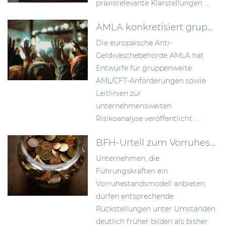
praxisrelevante Klarstellungen. ...
AMLA konkretisiert gruppenweite AML-Anforderungen und die unternehmensweite Risikoanalyse
Die europäische Anti-
Geldwäschebehörde AMLA hat
Entwürfe für gruppenweite
AML/CFT-Anforderungen sowie
Leitlinien zur
unternehmensweiten
Risikoanalyse veröffentlicht. ...
BFH-Urteil zum Vorruhestandsmodell: Rückstellungen früher bilden als bisher anerkannt
Unternehmen, die
Führungskräften ein
Vorruhestandsmodell anbieten,
dürfen entsprechende
Rückstellungen unter Umständen
deutlich früher bilden als bisher