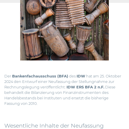
Der
Bankenfachausschuss (BFA)
des
IDW
hat am 25. Oktober
2024 den Entwurf einer Neufassung der Stellungnahme zur
Rechnungslegung veröffentlicht:
IDW ERS BFA 2 n.F.
Diese
behandelt die Bilanzierung von Finanzinstrumenten des
Handelsbestands bei Instituten und ersetzt die bisherige
Fassung von 2010.
Wesentliche Inhalte der Neufassung