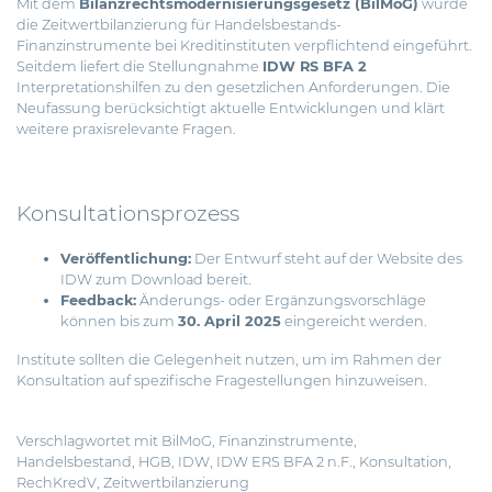
Mit dem
Bilanzrechtsmodernisierungsgesetz (BilMoG)
wurde
die Zeitwertbilanzierung für Handelsbestands-
Finanzinstrumente bei Kreditinstituten verpflichtend eingeführt.
Seitdem liefert die Stellungnahme
IDW RS BFA 2
Interpretationshilfen zu den gesetzlichen Anforderungen. Die
Neufassung berücksichtigt aktuelle Entwicklungen und klärt
weitere praxisrelevante Fragen.
Konsultationsprozess
Veröffentlichung:
Der Entwurf steht auf der Website des
IDW zum
Download
bereit.
Feedback:
Änderungs- oder Ergänzungsvorschläge
können bis zum
30. April 2025
eingereicht werden.
Institute sollten die Gelegenheit nutzen, um im Rahmen der
Konsultation auf spezifische Fragestellungen hinzuweisen.
Verschlagwortet mit
BilMoG
,
Finanzinstrumente
,
Handelsbestand
,
HGB
,
IDW
,
IDW ERS BFA 2 n.F.
,
Konsultation
,
RechKredV
,
Zeitwertbilanzierung