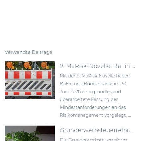
Verwandte Beiträge
9. MaRisk-Novelle: BaFin schafft mehr Proportionalität im Risikomanagement
Mit der 9. MaRisk-Novelle haben
BaFin und Bundesbank am 30.
Juni 2026 eine grundlegend
überarbeitete Fassung der
Mindestanforderungen an das
Risikomanagement vorgelegt. ...
Grunderwerbsteuerreform 2026: Bundesrat billigt Neuregelung der Signing-Closing-Problematik
Die Grunderwerbsteuerreform