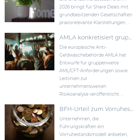
2026 bringt für Share Deals mit
grundbesitzenden Gesellschaften
praxisrelevante Klarstellungen. ...
AMLA konkretisiert gruppenweite AML-Anforderungen und die unternehmensweite Risikoanalyse
Die europäische Anti-
Geldwäschebehörde AMLA hat
Entwürfe für gruppenweite
AML/CFT-Anforderungen sowie
Leitlinien zur
unternehmensweiten
Risikoanalyse veröffentlicht. ...
BFH-Urteil zum Vorruhestandsmodell: Rückstellungen früher bilden als bisher anerkannt
Unternehmen, die
Führungskräften ein
Vorruhestandsmodell anbieten,