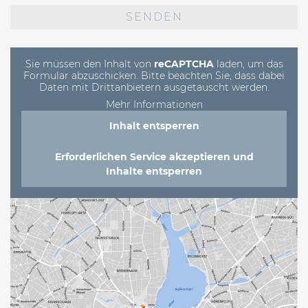
lasse
dieses
Feld
leer.
Sie müssen den Inhalt von
reCAPTCHA
laden, um das
Formular abzuschicken. Bitte beachten Sie, dass dabei
Daten mit Drittanbietern ausgetauscht werden.
Mehr Informationen
Inhalt entsperren
Erforderlichen Service akzeptieren und
Inhalte entsperren