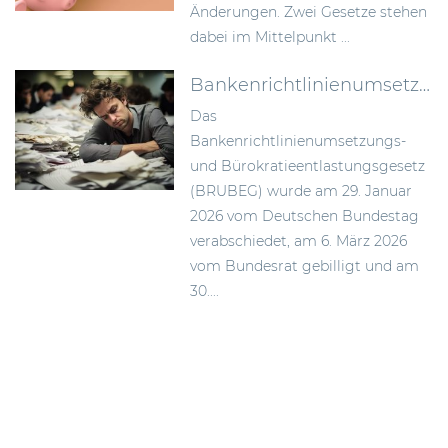
Änderungen. Zwei Gesetze stehen
dabei im Mittelpunkt ...
Bankenrichtlinienumsetzungs- und Bürokratieentlastungsgesetz (BRUBEG): Zielgerichtete Umsetzung des EU-Bankenpakets in Deutschland
Das
Bankenrichtlinienumsetzungs-
und Bürokratieentlastungsgesetz
(BRUBEG) wurde am 29. Januar
2026 vom Deutschen Bundestag
verabschiedet, am 6. März 2026
vom Bundesrat gebilligt und am
30....
Beitragsnavigation