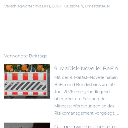
Verschlagwortet mit
BFH
,
EuGH
,
Gutschein
,
Umsatzsteuer
Verwandte Beiträge
9. MaRisk-Novelle: BaFin schafft mehr Proportionalität im Risikomanagement
Mit der 9. MaRisk-Novelle haben
BaFin und Bundesbank am 30.
Juni 2026 eine grundlegend
überarbeitete Fassung der
Mindestanforderungen an das
Risikomanagement vorgelegt. ...
Grunderwerbsteuerreform 2026: Bundesrat billigt Neuregelung der Signing-Closing-Problematik