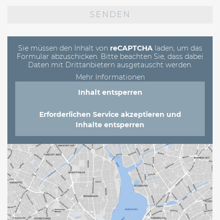
Bitte
lasse
dieses
Feld
leer.
Sie müssen den Inhalt von
reCAPTCHA
laden, um das
Formular abzuschicken. Bitte beachten Sie, dass dabei
Daten mit Drittanbietern ausgetauscht werden.
Mehr Informationen
Inhalt entsperren
Erforderlichen Service akzeptieren und
Inhalte entsperren