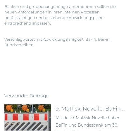
Banken und gruppenangehörige Unternehmen sollten die
neuen Anforderungen in ihren internen Prozessen
berücksichtigen und bestehende Abwicklungspläne
entsprechend anpassen.
Verschlagwortet mit
Abwicklungsfähigkeit
,
BaFin
,
Bail-in
,
Rundschreiben
Verwandte Beiträge
9. MaRisk-Novelle: BaFin schafft mehr Proportionalität im Risikomanagement
Mit der 9. MaRisk-Novelle haben
BaFin und Bundesbank am 30.