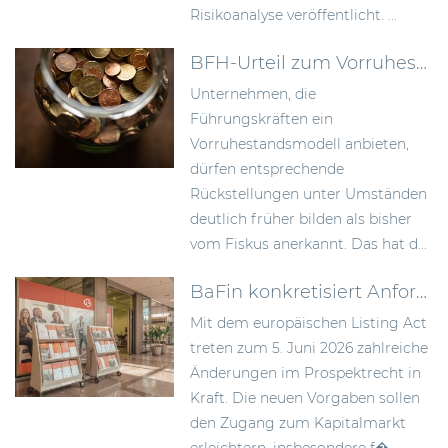
Risikoanalyse veröffentlicht. ...
BFH-Urteil zum Vorruhestandsmodell: Rückstellungen früher bilden als bisher anerkannt
Unternehmen, die
Führungskräften ein
Vorruhestandsmodell anbieten,
dürfen entsprechende
Rückstellungen unter Umständen
deutlich früher bilden als bisher
vom Fiskus anerkannt. Das hat d...
BaFin konkretisiert Anforderungen an Wertpapierprospekte im Zuge des Listing Act
Mit dem europäischen Listing Act
treten zum 5. Juni 2026 zahlreiche
Änderungen im Prospektrecht in
Kraft. Die neuen Vorgaben sollen
den Zugang zum Kapitalmarkt
erleichtern, insbesondere f�...