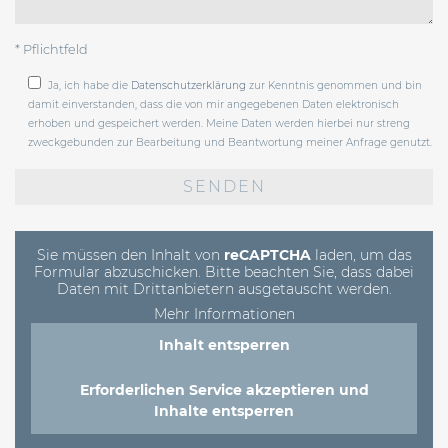
* Pflichtfeld
Ja, ich habe die
Datenschutzerklärung
zur Kenntnis genommen und bin
damit einverstanden, dass die von mir angegebenen Daten elektronisch
erhoben und gespeichert werden. Meine Daten werden hierbei nur streng
zweckgebunden zur Bearbeitung und Beantwortung meiner Anfrage genutzt.
Bitte
lasse
dieses
Feld
leer.
Sie müssen den Inhalt von
reCAPTCHA
laden, um das
Formular abzuschicken. Bitte beachten Sie, dass dabei
Daten mit Drittanbietern ausgetauscht werden.
Mehr Informationen
Inhalt entsperren
Erforderlichen Service akzeptieren und
Inhalte entsperren