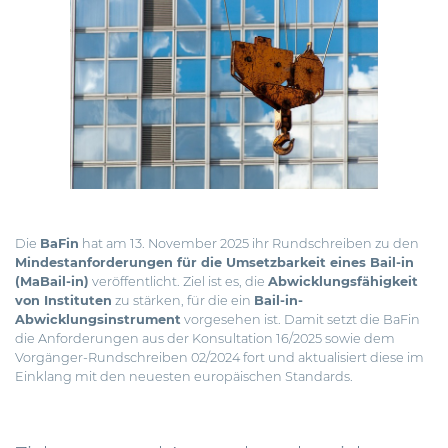
Die
BaFin
hat am 13. November 2025 ihr Rundschreiben zu den
Mindestanforderungen für die Umsetzbarkeit eines Bail-in
(MaBail-in)
veröffentlicht. Ziel ist es, die
Abwicklungsfähigkeit
von Instituten
zu stärken, für die ein
Bail-in-
Abwicklungsinstrument
vorgesehen ist.
Damit setzt die BaFin
die Anforderungen aus der Konsultation 16/2025 sowie dem
Vorgänger-Rundschreiben 02/2024 fort und aktualisiert diese im
Einklang mit den neuesten europäischen Standards.