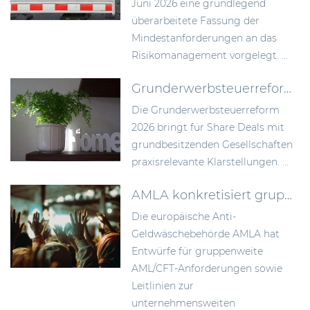
Juni 2026 eine grundlegend
überarbeitete Fassung der
Mindestanforderungen an das
Risikomanagement vorgelegt. ...
Grunderwerbsteuerreform 2026: Bundesrat billigt Neuregelung der Signing-Closing-Problematik
Die Grunderwerbsteuerreform
2026 bringt für Share Deals mit
grundbesitzenden Gesellschaften
praxisrelevante Klarstellungen. ...
AMLA konkretisiert gruppenweite AML-Anforderungen und die unternehmensweite Risikoanalyse
Die europäische Anti-
Geldwäschebehörde AMLA hat
Entwürfe für gruppenweite
AML/CFT-Anforderungen sowie
Leitlinien zur
unternehmensweiten