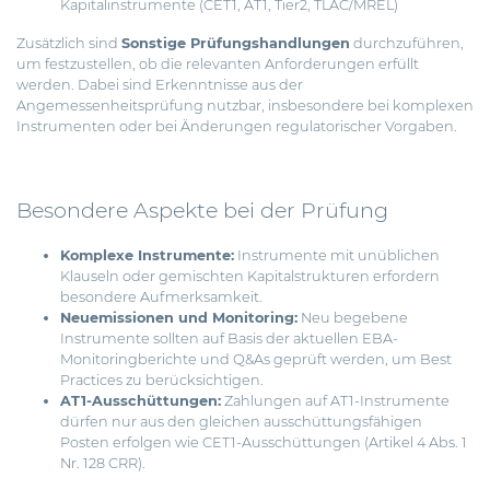
Kapitalinstrumente (CET1, AT1, Tier2, TLAC/MREL)
Zusätzlich sind
Sonstige Prüfungshandlungen
durchzuführen,
um festzustellen, ob die relevanten Anforderungen erfüllt
werden. Dabei sind Erkenntnisse aus der
Angemessenheitsprüfung nutzbar, insbesondere bei komplexen
Instrumenten oder bei Änderungen regulatorischer Vorgaben.
Besondere Aspekte bei der Prüfung
Komplexe Instrumente:
Instrumente mit unüblichen
Klauseln oder gemischten Kapitalstrukturen erfordern
besondere Aufmerksamkeit.
Neu­emissionen und Monitoring:
Neu begebene
Instrumente sollten auf Basis der aktuellen EBA-
Monitoringberichte und Q&As geprüft werden, um Best
Practices zu berücksichtigen.
AT1-Ausschüttungen:
Zahlungen auf AT1-Instrumente
dürfen nur aus den gleichen ausschüttungsfähigen
Posten erfolgen wie CET1-Ausschüttungen (Artikel 4 Abs. 1
Nr. 128 CRR).