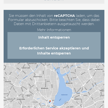
dieses
Feld
leer.
Sie müssen den Inhalt von
reCAPTCHA
laden, um das
Formular abzuschicken. Bitte beachten Sie, dass dabei
Daten mit Drittanbietern ausgetauscht werden.
Mehr Informationen
Inhalt entsperren
Erforderlichen Service akzeptieren und
Inhalte entsperren