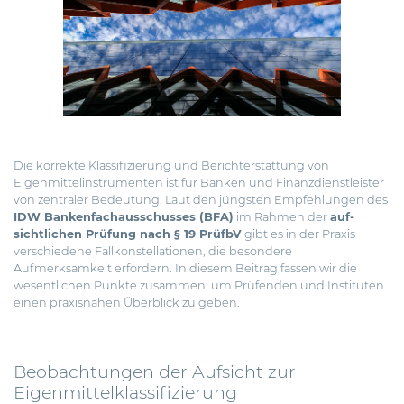
Die korrekte Klassifizierung und Berichterstattung von
Eigenmittelinstrumenten ist für Banken und Finanzdienstleister
von zentraler Bedeutung. Laut den jüngsten Empfehlungen des
IDW Bankenfachausschusses (BFA)
im Rahmen der
auf­
sichtlichen Prüfung nach § 19 PrüfbV
gibt es in der Praxis
verschiedene Fallkonstellationen, die besondere
Aufmerksamkeit erfordern.
In diesem Beitrag fassen wir die
wesentlichen Punkte zusammen, um Prüfenden und Instituten
einen praxisnahen Überblick zu geben.
Beobachtungen der Aufsicht zur
Eigenmittelklassifizierung