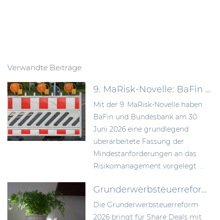
Verwandte Beiträge
9. MaRisk-Novelle: BaFin schafft mehr Proportionalität im Risikomanagement
Mit der 9. MaRisk-Novelle haben
BaFin und Bundesbank am 30.
Juni 2026 eine grundlegend
überarbeitete Fassung der
Mindestanforderungen an das
Risikomanagement vorgelegt. ...
Grunderwerbsteuerreform 2026: Bundesrat billigt Neuregelung der Signing-Closing-Problematik
Die Grunderwerbsteuerreform
2026 bringt für Share Deals mit