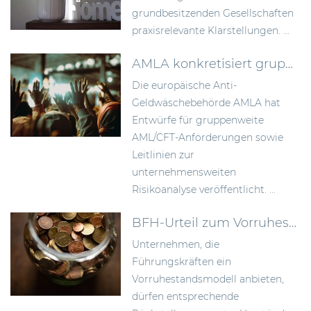
grundbesitzenden Gesellschaften
praxisrelevante Klarstellungen. ...
AMLA konkretisiert gruppenweite AML-Anforderungen und die unternehmensweite Risikoanalyse
Die europäische Anti-
Geldwäschebehörde AMLA hat
Entwürfe für gruppenweite
AML/CFT-Anforderungen sowie
Leitlinien zur
unternehmensweiten
Risikoanalyse veröffentlicht. ...
BFH-Urteil zum Vorruhestandsmodell: Rückstellungen früher bilden als bisher anerkannt
Unternehmen, die
Führungskräften ein
Vorruhestandsmodell anbieten,
dürfen entsprechende