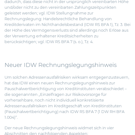
dadurch, dass diese nicht in der ursprünglich vereinbarten Höhe
und/oder nicht zu den vereinbarten Zahlungszeitpunkten
geleistet werden; vgl. IDW Stellungnahme zur
Rechnungslegung: Handelsrechtliche Behandlung von
Kreditderivaten im Nichthandelsbestand (IDW RS BFA 1), Tz. 3. Bei
der Höhe des Vermögensverlusts sind allerdings noch Erlöse aus
der Verwertung erhaltener Kreditsicherheiten zu
berücksichtigen; vgl. IDW RS BFA 7 (s. o.), Tz. 4.
Neuer IDW Rechnungslegungshinweis
Um solchen Adressenausfallrisiken wirksam entgegenzusteuern,
hat das IDW einen neuen Rechnungslegungshinweis zur
Pauschalwertberichtigung von Kreditinstituten verabschiedet –
die sogenannten „Einzelfragen zur Risikovorsorge für
vorhersehbare, noch nicht individuell konkretisierte
Adressenausfallrisiken im Kreditgeschäft von Kreditinstituten
(Pauschalwertberichtigung) nach IDW RS BFA 7 (1 DW RH BFA
1.004)“.
Der neue Rechnungslegungshinweis widmet sich in vier
Abschnitten den nachfolgenden Aspekten: