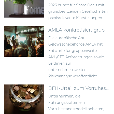
2026 bringt für Share Deals mit
grundbesitzenden Gesellschaften
praxisrelevante Klarstellungen. ...
AMLA konkretisiert gruppenweite AML-Anforderungen und die unternehmensweite Risikoanalyse
Die europäische Anti-
Geldwäschebehörde AMLA hat
Entwürfe für gruppenweite
AML/CFT-Anforderungen sowie
Leitlinien zur
unternehmensweiten
Risikoanalyse veröffentlicht. ...
BFH-Urteil zum Vorruhestandsmodell: Rückstellungen früher bilden als bisher anerkannt
Unternehmen, die
Führungskräften ein
Vorruhestandsmodell anbieten,