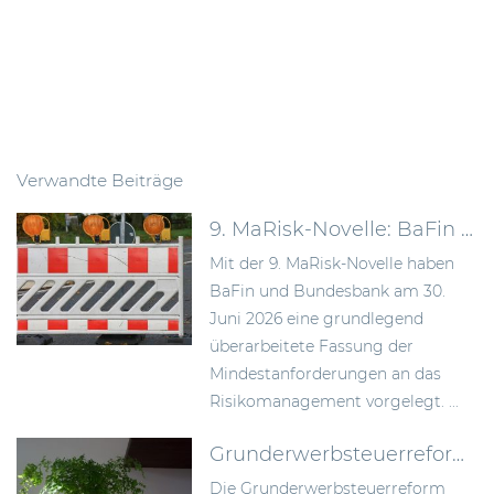
Verwandte Beiträge
9. MaRisk-Novelle: BaFin schafft mehr Proportionalität im Risikomanagement
Mit der 9. MaRisk-Novelle haben
BaFin und Bundesbank am 30.
Juni 2026 eine grundlegend
überarbeitete Fassung der
Mindestanforderungen an das
Risikomanagement vorgelegt. ...
Grunderwerbsteuerreform 2026: Bundesrat billigt Neuregelung der Signing-Closing-Problematik
Die Grunderwerbsteuerreform