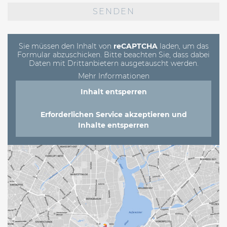
lasse
dieses
Feld
leer.
Sie müssen den Inhalt von
reCAPTCHA
laden, um das
Formular abzuschicken. Bitte beachten Sie, dass dabei
Daten mit Drittanbietern ausgetauscht werden.
Mehr Informationen
Inhalt entsperren
Erforderlichen Service akzeptieren und
Inhalte entsperren