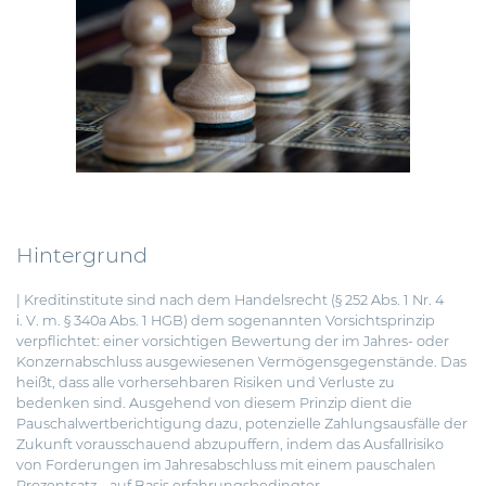
Hintergrund
| Kreditinstitute sind nach dem Handelsrecht (§ 252 Abs. 1 Nr. 4
i. V. m. § 340a Abs. 1 HGB) dem sogenannten Vorsichtsprinzip
verpflichtet: einer vorsichtigen Bewertung der im Jahres- oder
Konzernabschluss ausgewiesenen Vermögensgegenstände.
Das
heißt, dass alle vorhersehbaren Risiken und Verluste zu
bedenken sind. Ausgehend von diesem Prinzip dient die
Pauschalwertberichtigung dazu, potenzielle Zahlungsausfälle der
Zukunft vorausschauend abzupuffern, indem das Ausfallrisiko
von Forderungen im Jahresabschluss mit einem pauschalen
Prozentsatz – auf Basis erfahrungsbedingter